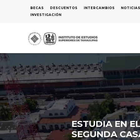
Pasar
BECAS
DESCUENTOS
INTERCAMBIOS
NOTICIA
MENÚ
al
INVESTIGACIÓN
SUPERIOR
contenido
principal
N
P
ESTUDIA EN E
SEGUNDA CAS