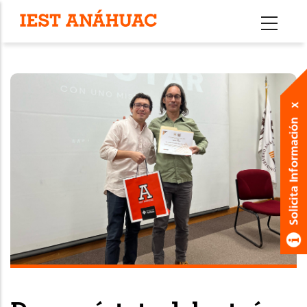
Pasar
al
contenido
principal