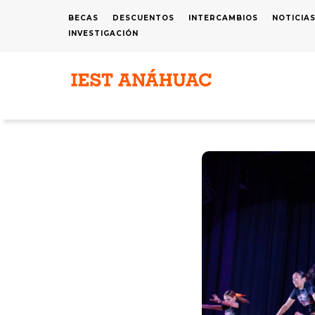
Pasar
BECAS
DESCUENTOS
INTERCAMBIOS
NOTICIA
MENÚ
al
INVESTIGACIÓN
SUPERIOR
contenido
principal
N
P