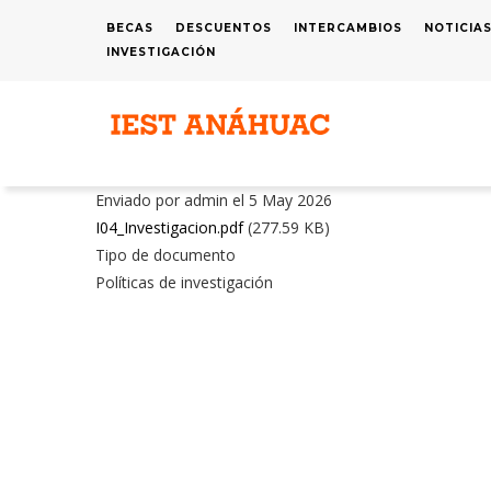
Pasar
BECAS
DESCUENTOS
INTERCAMBIOS
NOTICIA
MENÚ
al
INVESTIGACIÓN
SUPERIOR
contenido
principal
N
P
Enviado por
admin
el 5 May 2026
Archivo
I04_Investigacion.pdf
(277.59 KB)
PDF
Tipo de documento
Políticas de investigación