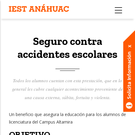
Pasar
al
contenido
principal
Seguro contra
accidentes escolares
Todos los alumnos cuentan con esta prestación, que en lo
general les cubre cualquier acontecimiento proveniente de
una causa externa, súbita, fortuita y violenta.
Un beneficio que asegura la educación para los alumnos de
licenciatura del Campus Altamira
OBJETIVO