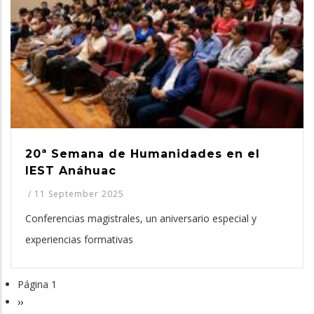
20ª Semana de Humanidades en el
IEST Anáhuac
/
11 September 2025
Conferencias magistrales, un aniversario especial y
experiencias formativas
Página 1
Paginación
Siguiente
››