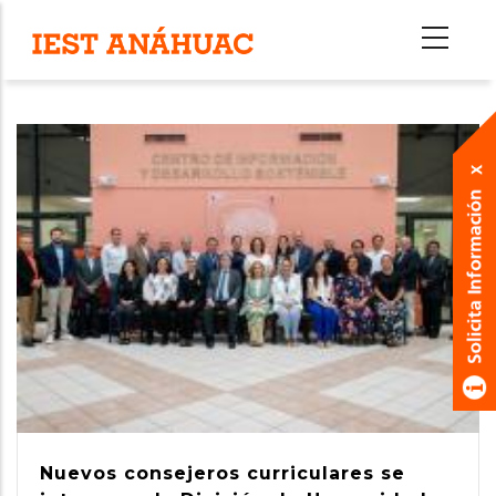
Pasar
al
contenido
principal
Nuevos consejeros curriculares se