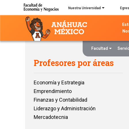
Skip
Nuestra Universidad
Egre
to
main
Est
content
No
Facultad
Servi
Profesores por áreas
Economía y Estrategia
Emprendimiento
Finanzas y Contabilidad
Liderazgo y Administración
Mercadotecnia