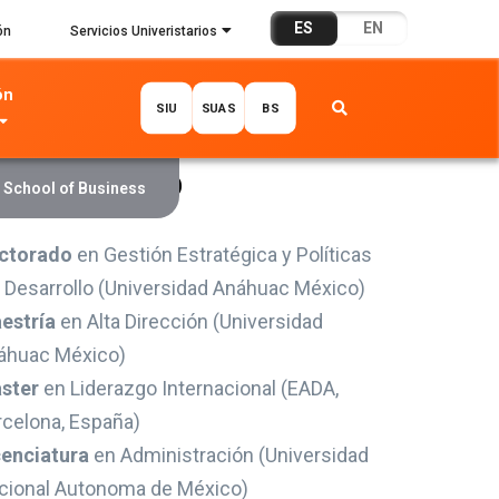
ES
EN
ón
Servicios Univeristarios
ón
SIU
SUAS
BS
 Avendaño
 School of Business
ctorado
en Gestión Estratégica y Políticas
l Desarrollo (Universidad Anáhuac México)
estría
en Alta Dirección (Universidad
áhuac México)
ster
en Liderazgo Internacional (EADA,
rcelona, España)
cenciatura
en Administración (Universidad
cional Autonoma de México)