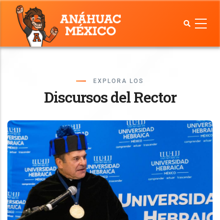
Pasar
al
contenido
principal
EXPLORA LOS
Discursos del Rector