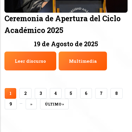
Ceremonia de Apertura del Ciclo
Académico 2025
19 de Agosto de 2025
Leer discurso
Multimedia
PÁGINA
1
PÁGINA
2
PÁGINA
3
PÁGINA
4
PÁGINA
5
PÁGINA
6
PÁGINA
7
PÁGIN
8
…
ACTUAL
PÁGINA
9
SIGUIENTE
››
ÚLTIMA
ÚLTIMO »
PÁGINA
PÁGINA