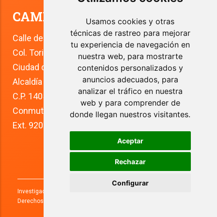
CAMPUS TLALPAN
Usamos cookies y otras
técnicas de rastreo para mejorar
Calle del Río 4
tu experiencia de navegación en
Col. Toriello Guerra
nuestra web, para mostrarte
Ciudad de México
contenidos personalizados y
anuncios adecuados, para
Alcaldía Tlalpan
analizar el tráfico en nuestra
C.P. 14050
web y para comprender de
Conmutador: +52 (55) 5627 0210 
donde llegan nuestros visitantes.
Ext. 9200
Aceptar
Rechazar
Configurar
Investigaciones y Estudios Superiores, S.C.
2026
. Todos los
Derechos Reservados.
Aviso de privacidad.