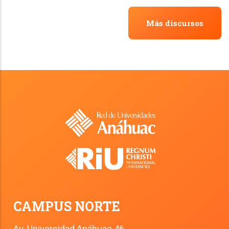
Más discursos
CAMPUS NORTE
Av. Universidad Anáhuac 46