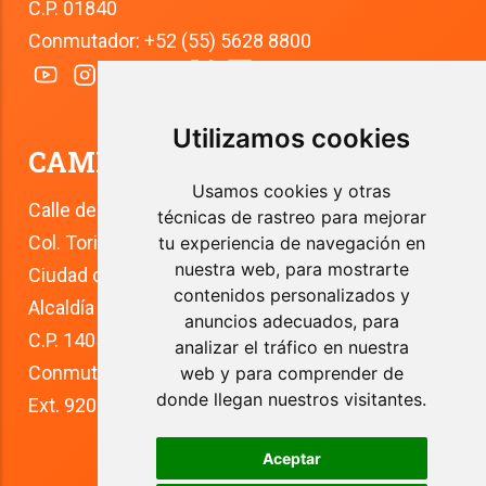
C.P. 01840
Conmutador: +52 (55) 5628 8800
Utilizamos cookies
CAMPUS TLALPAN
Usamos cookies y otras
Calle del Río 4
técnicas de rastreo para mejorar
Col. Toriello Guerra
tu experiencia de navegación en
nuestra web, para mostrarte
Ciudad de México
contenidos personalizados y
Alcaldía Tlalpan
anuncios adecuados, para
C.P. 14050
analizar el tráfico en nuestra
Conmutador: +52 (55) 5627 0210 
web y para comprender de
donde llegan nuestros visitantes.
Ext. 9200
Aceptar