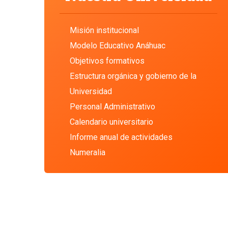
Misión institucional
Modelo Educativo Anáhuac
Objetivos formativos
Estructura orgánica y gobierno de la
Universidad
Personal Administrativo
Calendario universitario
Informe anual de actividades
Numeralia