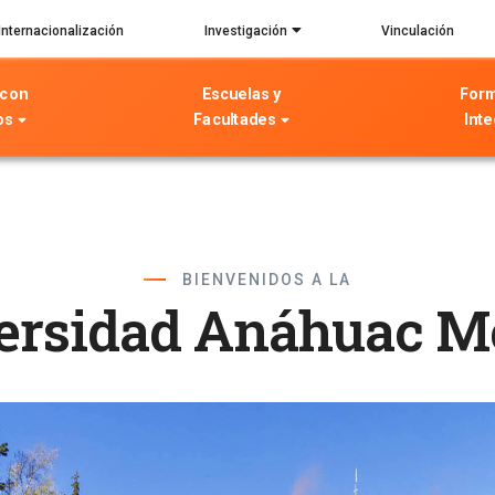
Internacionalización
Investigación
Vinculación
 con
Escuelas y
For
os
Facultades
Inte
BIENVENIDOS A LA
ersidad Anáhuac M