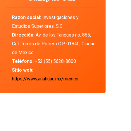
Razón social:
Investigaciones y
Estudios Superiores, S.C.
Dirección:
Av. de los Tanques no. 865,
Col. Torres de Potrero C.P. 01840, Ciudad
de México.
Teléfono:
+52 (55) 5628-8800
Sitio web:
https://www.anahuac.mx/mexico