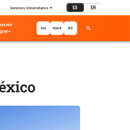
ES
EN
Servicios Universitarios
mación
SIU
SUAS
BS
gral
éxico