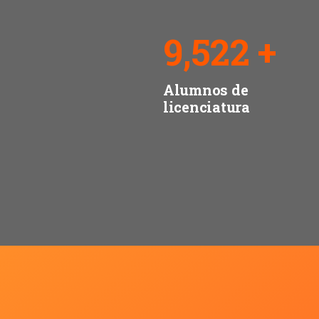
13,634
+
Alumnos de
licenciatura