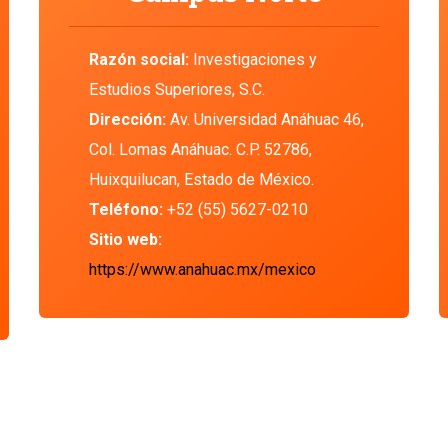
Razón social:
Investigaciones y
Estudios Superiores, S.C.
Dirección:
Av. Universidad Anáhuac 46,
Col. Lomas Anáhuac. C.P. 52786,
Huixquilucan, Estado de México.
Teléfono:
+52 (55) 5627-0210
Sitio web:
https://www.anahuac.mx/mexico