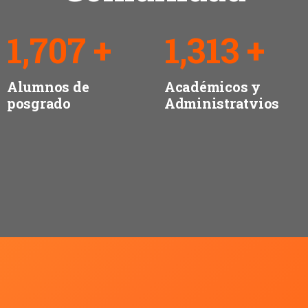
2,445
+
1,881
+
Alumnos de
Académicos y
posgrado
Administratvios