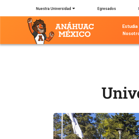
Pasar
Nuestra Universidad
Egresados
al
contenido
Estudia
principal
Nosotr
Univ