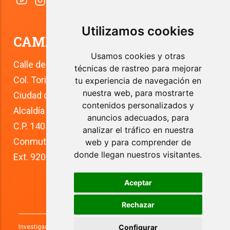
Utilizamos cookies
CAMPUS TLALPAN
Usamos cookies y otras
Calle del Río 4
técnicas de rastreo para mejorar
Col. Toriello Guerra
tu experiencia de navegación en
nuestra web, para mostrarte
Ciudad de México
contenidos personalizados y
Alcaldía Tlalpan
anuncios adecuados, para
C.P. 14050
analizar el tráfico en nuestra
Conmutador: +52 (55) 5627 0210 
web y para comprender de
donde llegan nuestros visitantes.
Ext. 9200
Aceptar
Rechazar
Configurar
Investigaciones y Estudios Superiores, S.C. 2026. Todos los