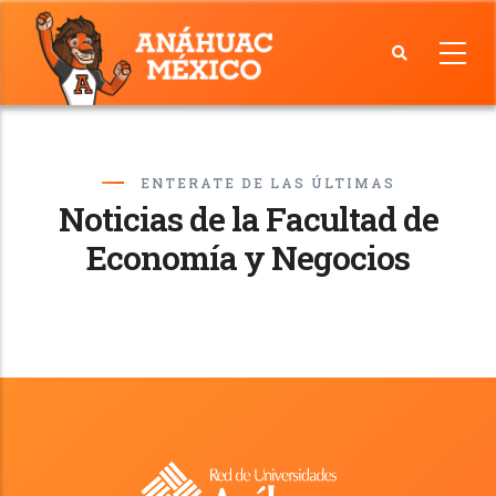
Skip
to
main
Facultad
content
de
Economía
ENTERATE DE LAS ÚLTIMAS
y
Noticias de la Facultad de
Negocios
Economía y Negocios