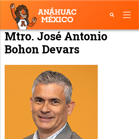
Skip
to
main
Mtro. José Antonio
Facultad
content
de
Bohon Devars
Economía
y
Negocios
Image