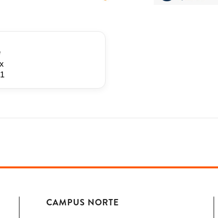
z
e
mx
51
CAMPUS NORTE