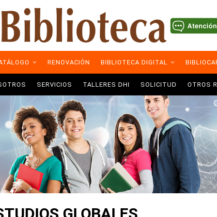
ATÁLOGO
RENOVACIÓN
BIBLIOTECA DIGITAL
BIBLIOC
SOTROS
SERVICIOS
TALLERES DHI
SOLICITUD
OTROS 
ARIO
STUDIOS GLOBALES