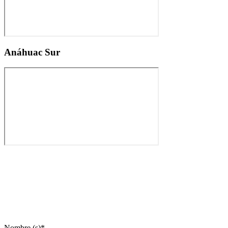
Anáhuac Sur
Nombre (s)
*