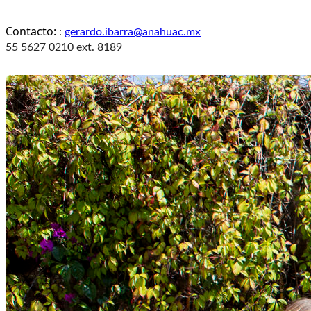
Contacto:
:
gerardo.ibarra@anahuac.mx
55 5627 0210 ext. 8189