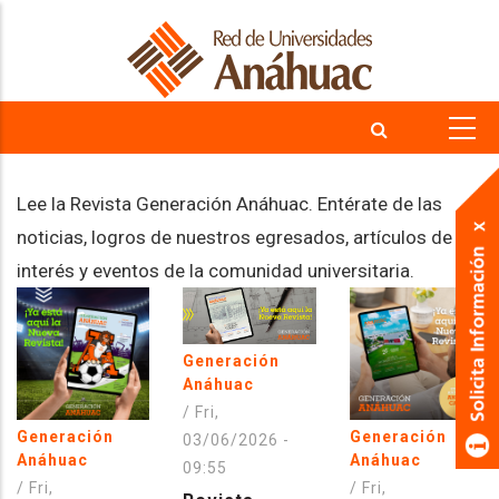
Skip
to
main
content
Lee la Revista Generación Anáhuac. Entérate de las
noticias, logros de nuestros egresados, artículos de
interés y eventos de la comunidad universitaria.
Generación
Anáhuac
/
Fri,
Generación
Generación
03/06/2026 -
Anáhuac
Anáhuac
09:55
/
Fri,
/
Fri,