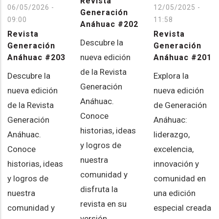
Revista
06/05/2026 -
12/05/2025 -
Generación
09:00
11:58
Anáhuac #202
Revista
Revista
Descubre la
Generación
Generación
nueva edición
Anáhuac #203
Anáhuac #201
de la Revista
Descubre la
Explora la
Generación
nueva edición
nueva edición
Anáhuac.
de la Revista
de Generación
Conoce
Generación
Anáhuac:
historias, ideas
Anáhuac.
liderazgo,
y logros de
Conoce
excelencia,
nuestra
historias, ideas
innovación y
comunidad y
y logros de
comunidad en
disfruta la
nuestra
una edición
revista en su
comunidad y
especial creada
versión