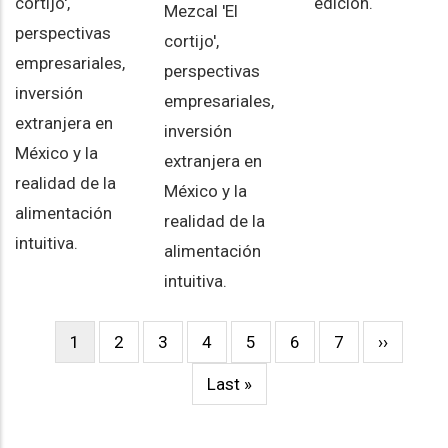
cortijo',
edición.
Mezcal 'El
perspectivas
cortijo',
empresariales,
perspectivas
inversión
empresariales,
extranjera en
inversión
México y la
extranjera en
realidad de la
México y la
alimentación
realidad de la
intuitiva.
alimentación
intuitiva.
Current
1
Page
2
Page
3
Page
4
Page
5
Page
6
Page
7
Next
››
Pagination
page
page
Last
Last »
page