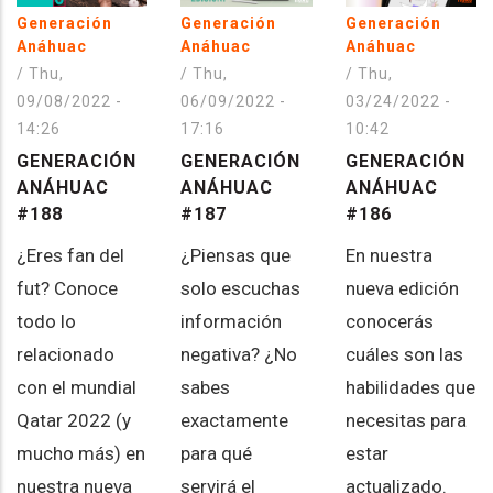
Generación
Generación
Generación
Anáhuac
Anáhuac
Anáhuac
/
Thu,
/
Thu,
/
Thu,
09/08/2022 -
03/24/2022 -
06/09/2022 -
14:26
10:42
17:16
GENERACIÓN
GENERACIÓN
GENERACIÓN
ANÁHUAC
ANÁHUAC
ANÁHUAC
#188
#186
#187
¿Eres fan del
En nuestra
¿Piensas que
fut? Conoce
nueva edición
solo escuchas
todo lo
conocerás
información
relacionado
cuáles son las
negativa? ¿No
con el mundial
habilidades que
sabes
Qatar 2022 (y
necesitas para
exactamente
mucho más) en
estar
para qué
nuestra nueva
actualizado.
servirá el