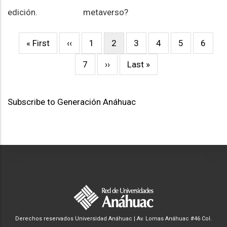
edición.
metaverso?
First
« First
Previous
‹‹
Page
1
Current
2
Page
3
Page
4
Page
5
Page
6
Pagination
page
page
page
Page
7
Next
››
Last
Last »
page
page
Subscribe to Generación Anáhuac
Derechos reservados Universidad Anáhuac | Av. Lomas Anáhuac #46 Col.