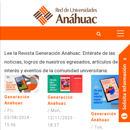
Skip
to
main
content
Lee la Revista Generación Anáhuac. Entérate de las
noticias, logros de nuestros egresados, artículos de
interés y eventos de la comunidad universitaria.
Generación
Generación
Anáhuac
Anáhuac
/
Fri,
/
Mon,
Generación
03/08/2024 -
12/11/2023 -
Anáhuac
15:06
18:37
/
Tue,