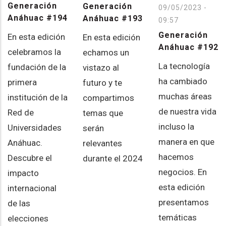
Generación
Generación
09/05/2023 -
Anáhuac #194
Anáhuac #193
09:57
Generación
En esta edición
En esta edición
Anáhuac #192
celebramos la
echamos un
La tecnología
fundación de la
vistazo al
ha cambiado
primera
futuro y te
muchas áreas
institución de la
compartimos
de nuestra vida
Red de
temas que
incluso la
Universidades
serán
manera en que
Anáhuac.
relevantes
hacemos
Descubre el
durante el 2024
negocios. En
impacto
esta edición
internacional
presentamos
de las
temáticas
elecciones