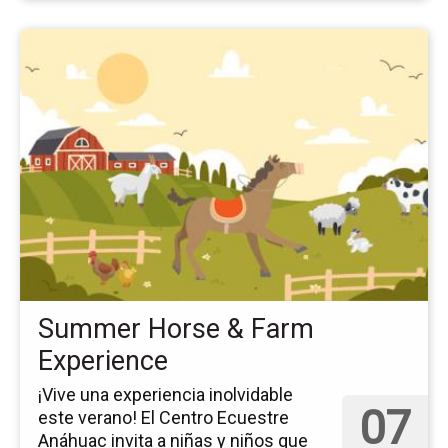
Ir
a
la
pá
del
ev
Su
Ho
&
Fa
Ex
Summer Horse & Farm
Experience
¡Vive una experiencia inolvidable
07
este verano! El Centro Ecuestre
Anáhuac invita a niñas y niños que