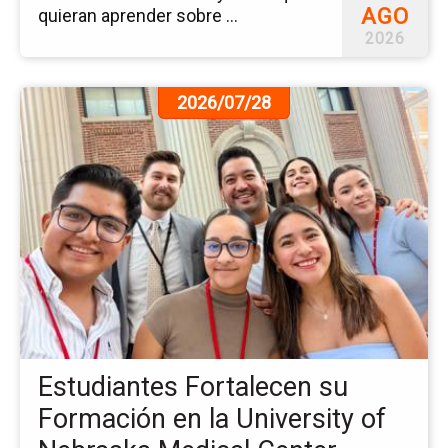
AGO
quieran aprender sobre ...
2026
Ir
2026/07/28
a
la
pá
de
la
no
Es
Fo
su
Fo
en
la
Estudiantes Fortalecen su
Uni
of
Formación en la University of
Ne