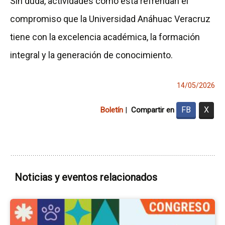
Sin duda, actividades como esta refrendan el
compromiso que la Universidad Anáhuac Veracruz
tiene con la excelencia académica, la formación
integral y la generación de conocimiento.
14/05/2026
FB
X
Boletín
|
Compartir en
Noticias y eventos relacionados
Ir
a