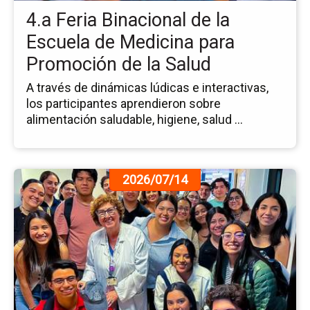
Es
4.a Feria Binacional de la
de
Me
Escuela de Medicina para
pa
Promoción de la Salud
Pr
de
A través de dinámicas lúdicas e interactivas,
la
los participantes aprendieron sobre
Sa
alimentación saludable, higiene, salud ...
Ir
2026/07/14
a
la
pá
de
la
no
Es
Fo