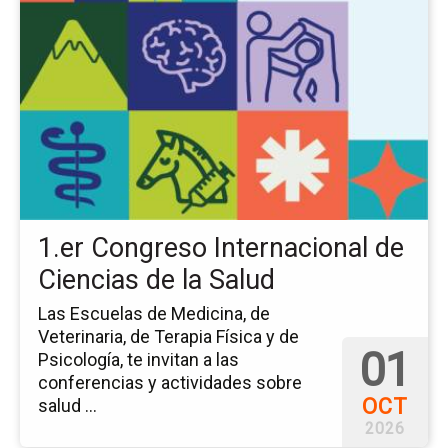
la
pá
del
ev
1.e
Co
Int
de
Ci
de
la
1.er Congreso Internacional de
Sa
Ciencias de la Salud
Las Escuelas de Medicina, de
Veterinaria, de Terapia Física y de
01
Psicología, te invitan a las
conferencias y actividades sobre
OCT
salud ...
2026