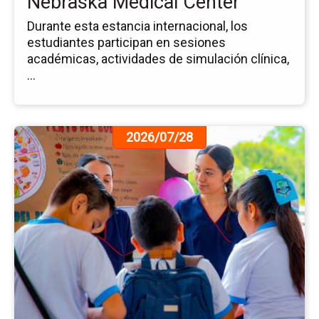
Nebraska Medical Center
Me
Ce
Durante esta estancia internacional, los
estudiantes participan en sesiones
académicas, actividades de simulación clínica,
...
Ir
2026/07/28
a
la
pá
de
la
no
4.a
Fer
Bi
de
la