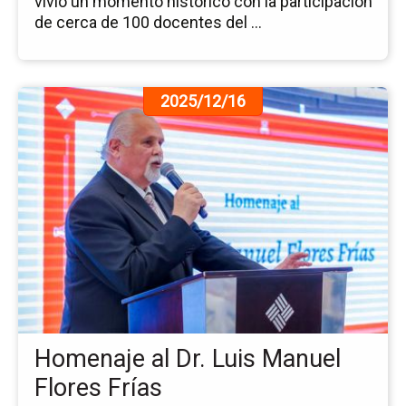
vivió un momento histórico con la participación
de cerca de 100 docentes del ...
Ir
2025/12/16
a
la
pá
de
la
no
Ho
al
Dr.
Lu
Ma
Fl
Homenaje al Dr. Luis Manuel
Frí
Flores Frías