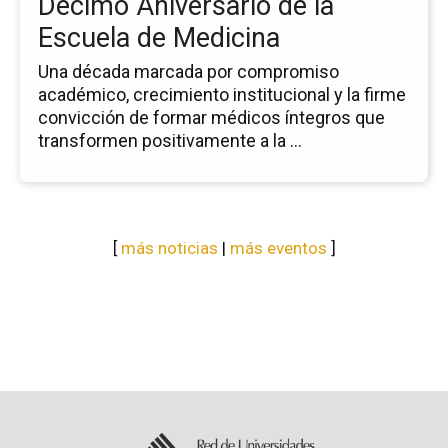
Décimo Aniversario de la
Me
Escuela de Medicina
Una década marcada por compromiso
académico, crecimiento institucional y la firme
convicción de formar médicos íntegros que
transformen positivamente a la ...
[
más noticias
|
más eventos
]