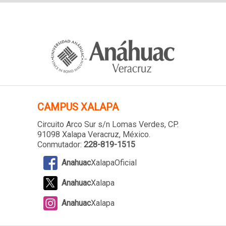
CAMPUS XALAPA
Circuito Arco Sur s/n Lomas Verdes
, CP.
91098 Xalapa Veracruz, México.
Conmutador:
228-819-1515
Anahuac
XalapaOficial
Anahuac
Xalapa
Anahuac
Xalapa