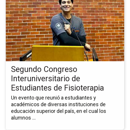
pá
de
la
no
Se
Co
Int
de
Es
de
Segundo Congreso
Fis
Interuniversitario de
Estudiantes de Fisioterapia
Un evento que reunió a estudiantes y
académicos de diversas instituciones de
educación superior del país, en el cual los
alumnos ...