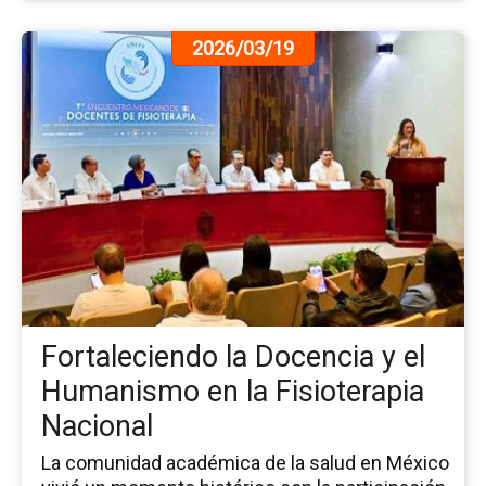
Ir
2026/03/19
a
la
pá
de
la
no
Fo
la
Do
y
el
Hu
Fortaleciendo la Docencia y el
en
la
Humanismo en la Fisioterapia
Fis
Nacional
Na
La comunidad académica de la salud en México