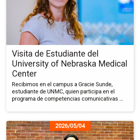
no
Vis
de
Es
del
Uni
of
Visita de Estudiante del
Ne
Me
University of Nebraska Medical
Ce
Center
Recibimos en el campus a Gracie Sunde,
estudiante de UNMC, quien participa en el
programa de competencias comunicativas ...
Ir
2026/05/04
a
la