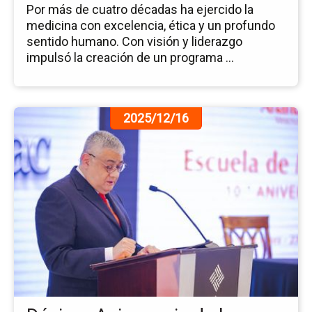
Por más de cuatro décadas ha ejercido la
medicina con excelencia, ética y un profundo
sentido humano. Con visión y liderazgo
impulsó la creación de un programa ...
Ir
2025/12/16
a
la
pá
de
la
no
Dé
An
de
la
Es
de