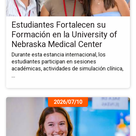
Fo
en
la
Estudiantes Fortalecen su
Uni
of
Formación en la University of
Ne
Nebraska Medical Center
Me
Ce
Durante esta estancia internacional, los
estudiantes participan en sesiones
académicas, actividades de simulación clínica,
...
Ir
2026/07/10
a
la
pá
de
la