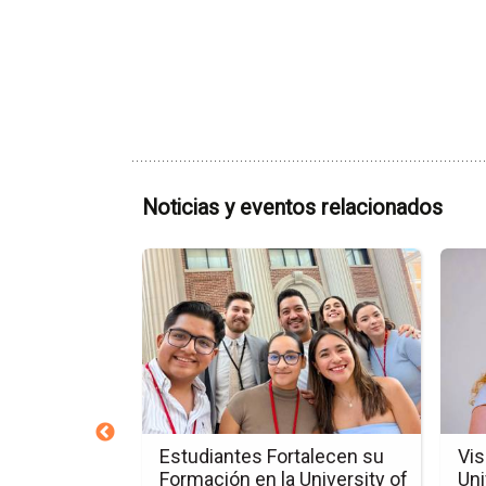
Noticias y eventos relacionados
Ir
Ir
a
a
la
la
página
págin
de
de
la
la
nota
nota
Estudiantes
Visita
Fortalecen
de
 Marcelo
Estudiantes Fortalecen su
Vis
su
Estudi
ade
Formación en la University of
Uni