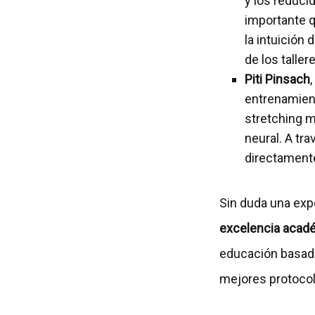
y los reduci
importante q
la intuición 
de los talle
Piti Pinsach
entrenamient
stretching mi
neural. A tr
directamente
Sin duda una exp
excelencia acad
educación basada
mejores protocol