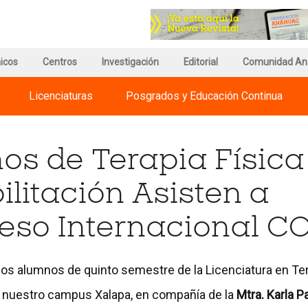
r
Ir
a
a
a
la
gina
página
página
icos
e
de
Centros
Investigación
del
Editorial
Comunidad An
egnum
información
Council
risti
del
for
Licenciaturas
Posgrados y Educación Continua
ternational
Campus
Advancement
iversities
and
Support
of
os de Terapia Física
Education
litación Asisten a
eso Internacional C
los alumnos de quinto semestre de la Licenciatura en Ter
e nuestro campus Xalapa, en compañía de la
Mtra. Karla P