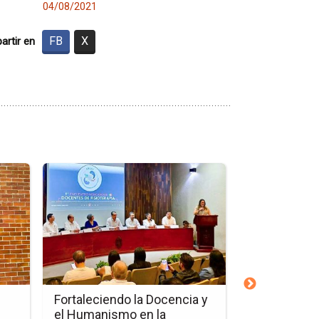
04/08/2021
FB
X
rtir en
Ir
Ir
a
a
la
la
página
página
de
de
la
la
nota
nota
Fortaleciendo
Homenaje
la
al
Fortaleciendo la Docencia y
Homenaje al
Docencia
Dr.
el Humanismo en la
Flores Frías