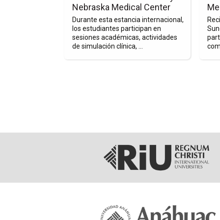
Formación
del
Nebraska Medical Center
Med
r para las
en
Univer
 de médicos, el
Durante esta estancia internacional,
Rec
la
of
de ha
los estudiantes participan en
Sun
ces su
sesiones académicas, actividades
part
University
Nebra
ormación ...
de simulación clínica, ...
com
of
Medic
Nebraska
Cente
Medical
Center