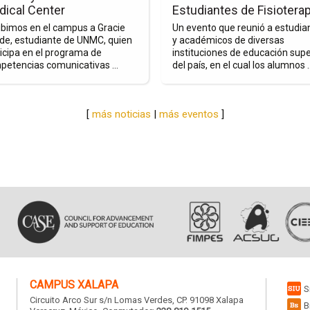
de
ical Center
Estudiantes de Fisioterap
sity
Estudiantes
ibimos en el campus a Gracie
Un evento que reunió a estudia
de
de, estudiante de UNMC, quien
y académicos de diversas
icipa en el programa de
instituciones de educación supe
ska
Fisioterapia
petencias comunicativas ...
del país, en el cual los alumnos ..
al
r
[
más noticias
|
más eventos
]
CAMPUS XALAPA
S
Circuito Arco Sur s/n Lomas Verdes
, CP. 91098 Xalapa
B