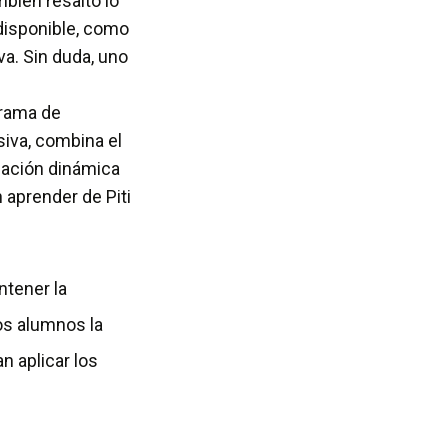
bién resaltó lo
 disponible, como
va. Sin duda, uno
grama de
siva, combina el
ización dinámica
 aprender de Piti
ntener la
os alumnos la
n aplicar los