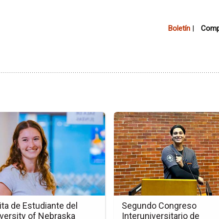
Boletín
|
Compa
Ir
a
la
a
página
de
la
nota
Segundo
Congreso
ita de Estudiante del
Segundo Congreso
ante
Interuniversitario
versity of Nebraska
Interuniversitario de