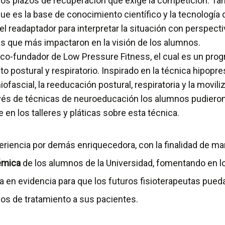
dos plazos de recuperación que exige la competición. Tam
ue es la base de conocimiento científico y la tecnología
del readaptador para interpretar la situación con perspecti
res que más impactaron en la visión de los alumnos.
, co-fundador de Low Pressure Fitness, el cual es un pro
o postural y respiratorio. Inspirado en la técnica hipopre
ofascial, la reeducación postural, respiratoria y la movil
avés de técnicas de neuroeducación los alumnos pudieron
 en los talleres y pláticas sobre esta técnica.
eriencia por demás enriquecedora, con la finalidad de ma
émica
de los alumnos de la Universidad, fomentando en l
 en evidencia para que los futuros fisioterapeutas pueda
os de tratamiento a sus pacientes.