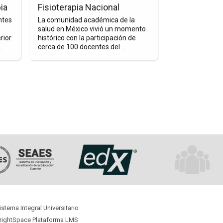
y
Luis
ia
Fisioterapia Nacional
Por más de cua
el
Manuel
ejercido la med
ntes
La comunidad académica de la
Humanismo
Flores
ética y un pro
salud en México vivió un momento
Con visión y li
rior
histórico con la participación de
en
Frías
creación de un 
.
cerca de 100 docentes del ...
la
Fisioterapia
Nacional
istema Integral Universitario
rightSpace Plataforma LMS