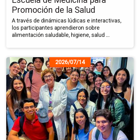
Escuela de Medicina para
pa
Promoción de la Salud
Pr
de
A través de dinámicas lúdicas e interactivas,
la
los participantes aprendieron sobre
Sa
alimentación saludable, higiene, salud ...
Ir
2026/07/14
a
la
pá
de
la
no
Es
Fo
su
Fo
Int