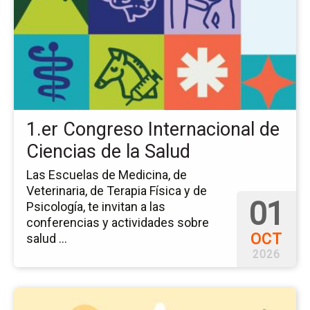
ev
1.e
Co
Int
de
Ci
de
la
1.er Congreso Internacional de
Sa
Ciencias de la Salud
Las Escuelas de Medicina, de
Veterinaria, de Terapia Física y de
01
Psicología, te invitan a las
conferencias y actividades sobre
OCT
salud ...
2026
Ir