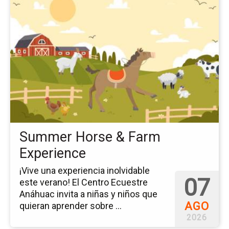
a
la
pá
del
ev
Su
Ho
&
Fa
Ex
Summer Horse & Farm
Experience
¡Vive una experiencia inolvidable
07
este verano! El Centro Ecuestre
Anáhuac invita a niñas y niños que
AGO
quieran aprender sobre ...
2026