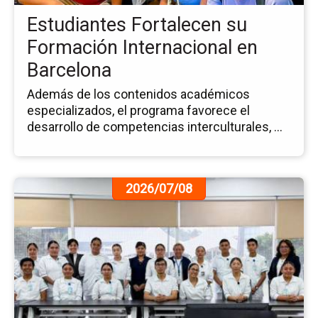
en
Estudiantes Fortalecen su
Ba
Formación Internacional en
Barcelona
Además de los contenidos académicos
especializados, el programa favorece el
desarrollo de competencias interculturales, ...
Ir
2026/07/08
a
la
pá
de
la
no
Es
de