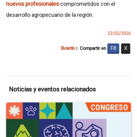
nuevos profesionales
comprometidos con el
desarrollo agropecuario de la región.
23/02/2026
FB
X
Boletín
|
Compartir en
Noticias y eventos relacionados
Ir
a
la
pá
del