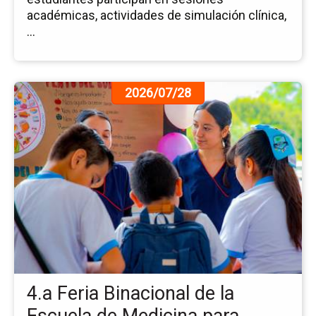
académicas, actividades de simulación clínica,
...
Ir
2026/07/28
a
la
pá
de
la
no
4.a
Fer
Bi
de
la
Es
4.a Feria Binacional de la
de
Me