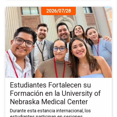
Ir
2026/07/28
a
la
pá
de
la
no
Es
Fo
su
Fo
en
la
Estudiantes Fortalecen su
Uni
of
Formación en la University of
Ne
Nebraska Medical Center
Me
Ce
Durante esta estancia internacional, los
estudiantes participan en sesiones