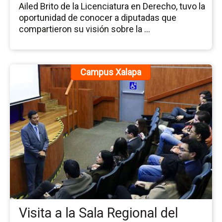
Ailed Brito de la Licenciatura en Derecho, tuvo la
oportunidad de conocer a diputadas que
compartieron su visión sobre la ...
Ir
Campus Xalapa
a
la
pá
de
la
no
Vis
a
la
Sa
Re
del
Visita a la Sala Regional del
TE