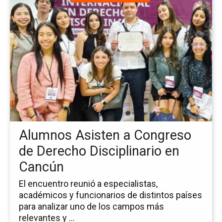
a
la
pá
de
la
no
Al
As
a
Co
de
De
Alumnos Asisten a Congreso
Dis
en
de Derecho Disciplinario en
Ca
Cancún
El encuentro reunió a especialistas,
académicos y funcionarios de distintos países
para analizar uno de los campos más
relevantes y ...