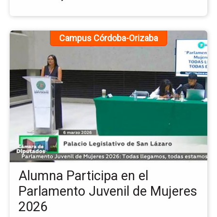
Ir
Campus Córdoba-Orizaba
a
la
pá
de
la
no
Al
Par
en
el
Pa
Juv
Alumna Participa en el
de
Mu
Parlamento Juvenil de Mujeres
20
2026