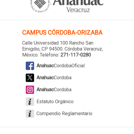
CAMPUS
CÓRDOBA-ORIZABA
Calle Universidad 100 Rancho San
Emigdio, CP 94500. Córdoba Veracruz,
México. Teléfono:
271-117-0280
Anahuac
CordobaOficial
Anahuac
Cordoba
Anahuac
Cordoba
Estatuto Orgánico
Compendio Reglamentario