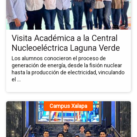
Ac
a
la
Ce
Nu
Visita Académica a la Central
La
Ve
Nucleoeléctrica Laguna Verde
Los alumnos conocieron el proceso de
generación de energía, desde la fisión nuclear
hasta la producción de electricidad, vinculando
el ...
Ir
Campus Xalapa
a
la
pá
de