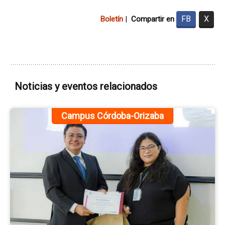
FB
X
Boletín
|
Compartir en
Noticias y eventos relacionados
Ir
Campus Córdoba-Orizaba
a
la
pá
de
la
no
Te
Se
Jur
An