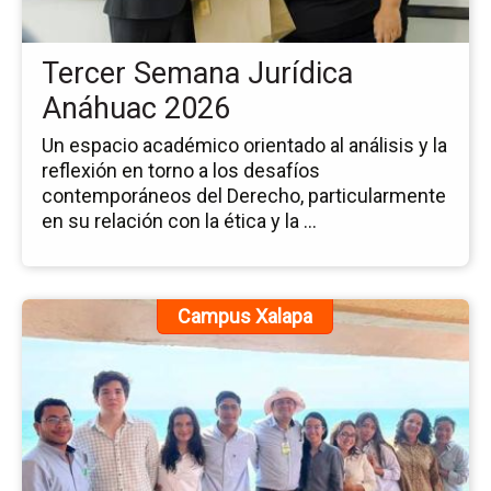
20
Tercer Semana Jurídica
Anáhuac 2026
Un espacio académico orientado al análisis y la
reflexión en torno a los desafíos
contemporáneos del Derecho, particularmente
en su relación con la ética y la ...
Ir
Campus Xalapa
a
la
pá
de
la
no
Vis