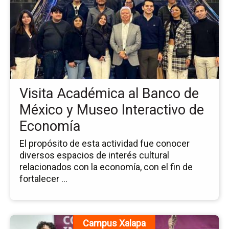
la
no
Vis
Ac
al
Ba
de
Mé
Visita Académica al Banco de
y
Mu
México y Museo Interactivo de
Int
Economía
de
Ec
El propósito de esta actividad fue conocer
diversos espacios de interés cultural
relacionados con la economía, con el fin de
fortalecer ...
Ir
Campus Xalapa