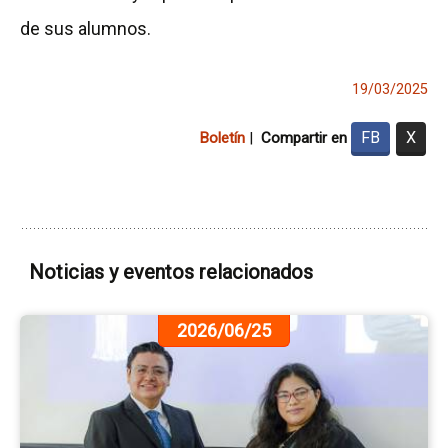
de sus alumnos.
19/03/2025
FB
X
Boletín
|
Compartir en
Noticias y eventos relacionados
Ir
2026/06/25
a
la
pá
de
la