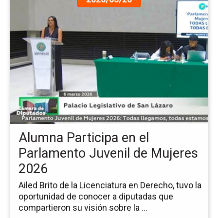
a
la
pá
de
la
no
Al
Par
en
el
Pa
Juv
Alumna Participa en el
de
Mu
Parlamento Juvenil de Mujeres
20
2026
Ailed Brito de la Licenciatura en Derecho, tuvo la
oportunidad de conocer a diputadas que
compartieron su visión sobre la ...