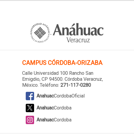
CAMPUS
CÓRDOBA-ORIZABA
Calle Universidad 100 Rancho San
Emigdio, CP 94500. Córdoba Veracruz,
México. Teléfono:
271-117-0280
Anahuac
CordobaOficial
Anahuac
Cordoba
Anahuac
Cordoba