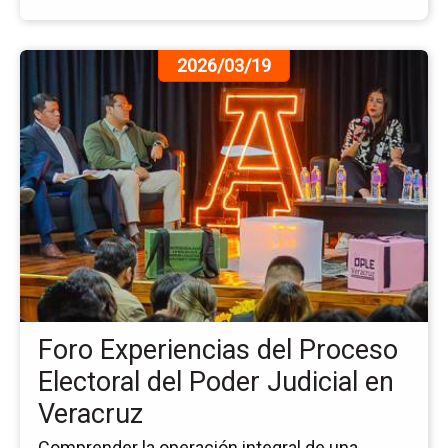
Ir
2026/03/19
a
la
pá
de
la
no
Fo
Ex
del
Pr
Ele
del
Foro Experiencias del Proceso
Po
Jud
Electoral del Poder Judicial en
en
Veracruz
Ve
Comprender la operación integral de una