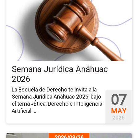
pá
del
ev
Se
Jur
An
20
Semana Jurídica Anáhuac
2026
La Escuela de Derecho te invita a la
07
Semana Jurídica Anáhuac 2026, bajo
el tema «Ética, Derecho e Inteligencia
MAY
Artificial: ...
2026
Ir
2026/03/26