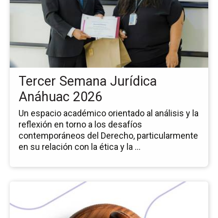
no
Te
Se
Jur
An
20
Tercer Semana Jurídica
Anáhuac 2026
Un espacio académico orientado al análisis y la
reflexión en torno a los desafíos
contemporáneos del Derecho, particularmente
en su relación con la ética y la ...
Ir
a
la