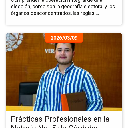
elección, como son la geografía electoral y los
órganos desconcentrados, las reglas ...
Ir
2026/03/09
a
la
pá
de
la
no
Pr
Pr
en
la
No
No
Prácticas Profesionales en la
5
de