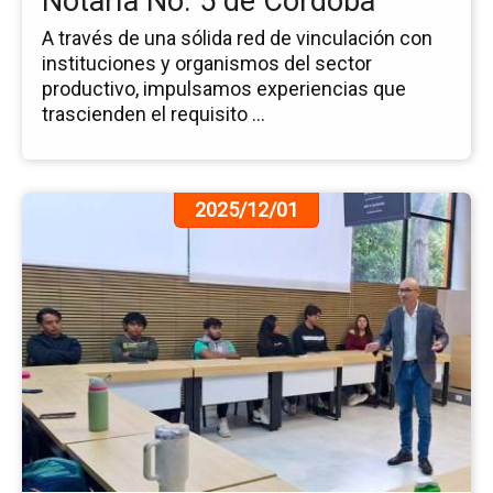
Notaría No. 5 de Córdoba
Có
A través de una sólida red de vinculación con
instituciones y organismos del sector
productivo, impulsamos experiencias que
trascienden el requisito ...
Ir
2025/12/01
a
la
pá
de
la
no
Co
Me
Al
de
So