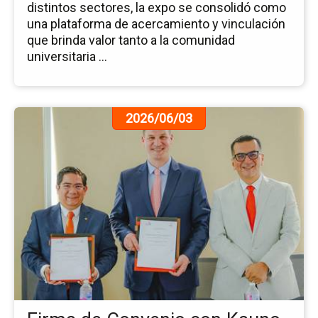
distintos sectores, la expo se consolidó como
una plataforma de acercamiento y vinculación
que brinda valor tanto a la comunidad
universitaria ...
Ir
2026/06/03
a
la
pá
de
la
no
Fi
de
Co
co
Ka
Kol