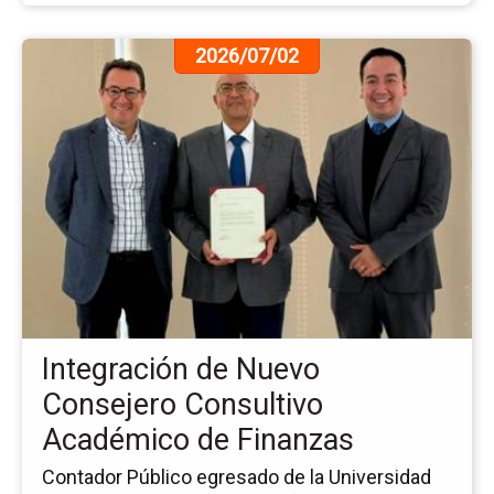
Ir
2026/07/02
a
la
pá
de
la
no
In
de
Nu
Co
Co
Ac
Integración de Nuevo
de
Fi
Consejero Consultivo
Académico de Finanzas
Contador Público egresado de la Universidad