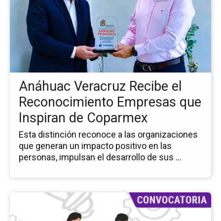
no
An
Ve
Re
el
Re
Em
Anáhuac Veracruz Recibe el
qu
Ins
Reconocimiento Empresas que
de
Inspiran de Coparmex
Co
Esta distinción reconoce a las organizaciones
que generan un impacto positivo en las
personas, impulsan el desarrollo de sus ...
Ir
a
la