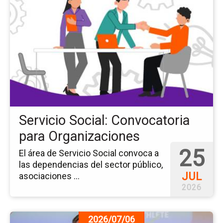
pá
del
ev
Ser
Soc
Co
pa
Or
Servicio Social: Convocatoria
para Organizaciones
25
El área de Servicio Social convoca a
las dependencias del sector público,
JUL
asociaciones ...
2026
Ir
2026/07/06