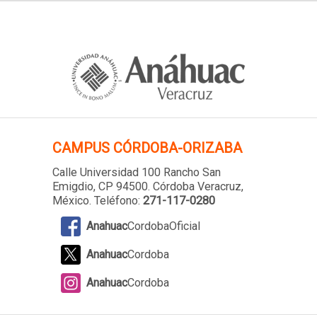
CAMPUS
CÓRDOBA-ORIZABA
Calle Universidad 100 Rancho San
Emigdio, CP 94500. Córdoba Veracruz,
México. Teléfono:
271-117-0280
Anahuac
CordobaOficial
Anahuac
Cordoba
Anahuac
Cordoba