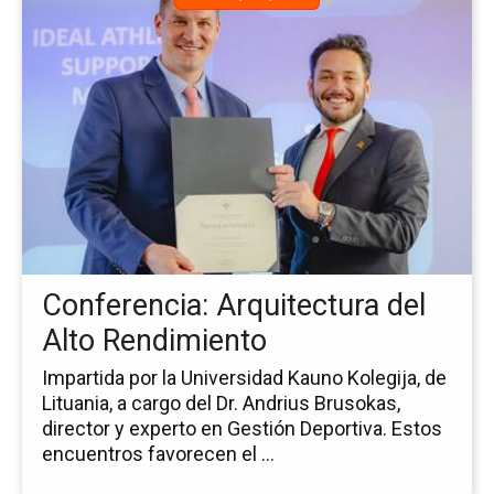
a
la
pá
de
la
no
Co
Ar
del
Al
Re
Conferencia: Arquitectura del
Alto Rendimiento
Impartida por la Universidad Kauno Kolegija, de
Lituania, a cargo del Dr. Andrius Brusokas,
director y experto en Gestión Deportiva. Estos
encuentros favorecen el ...