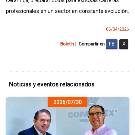
cerámica, preparándolos para exitosas carreras
profesionales en un sector en constante evolución.
06/04/2026
FB
X
Boletín
|
Compartir en
Noticias y eventos relacionados
Ir
2026/07/30
a
la
pá
de
la