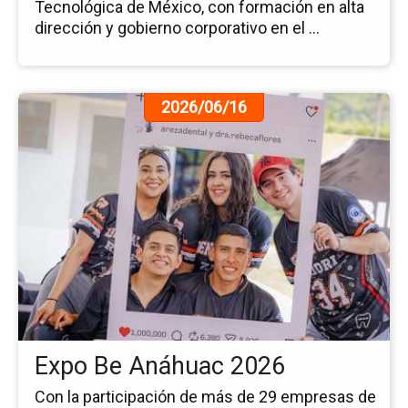
Tecnológica de México, con formación en alta
dirección y gobierno corporativo en el ...
Ir
2026/06/16
a
la
pá
de
la
no
Ex
Be
An
20
Expo Be Anáhuac 2026
Con la participación de más de 29 empresas de