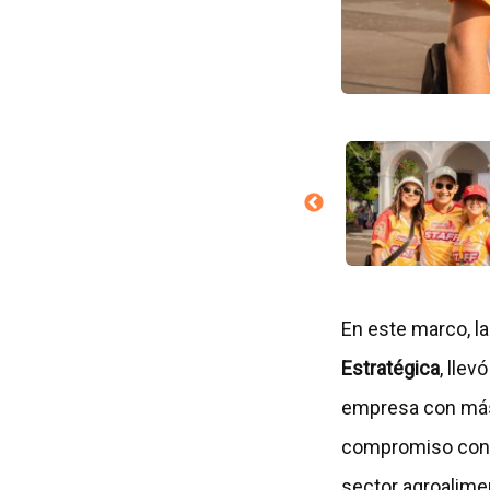
En este marco, l
Estratégica
, lle
empresa con más d
compromiso con la
sector agroalimen