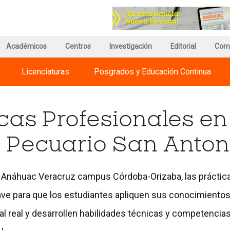
r
Ir
a
a
a
la
ina
página
página
de
Académicos
Centros
Investigación
de
Editorial
Com
información
Regnum
del
Christi
Licenciaturas
Posgrados y Educación Continua
versidades
Campus
International
huac
Universities
cas Profesionales en
 Pecuario San Anton
d Anáhuac Veracruz campus Córdoba-Orizaba, las práctic
ave para que los estudiantes apliquen sus conocimientos,
al real y desarrollen habilidades técnicas y competencias