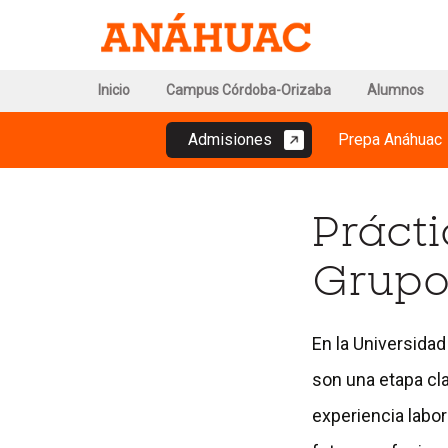
Ir
I
Ir
a
a
la
l
la
pág
Ir
TopMenu
Inicio
Campus Córdoba-Orizaba
Alumnos
de
portada
al
-
Red
principal
MainMenu
de
contenido
Campus
Admisiones
Prepa Anáhuac
-
Uni
Córdoba-
Aná
Campus
Orizaba
Córdoba-
Prácti
Orizaba
Grupo
En la Universida
son una etapa cl
experiencia labor