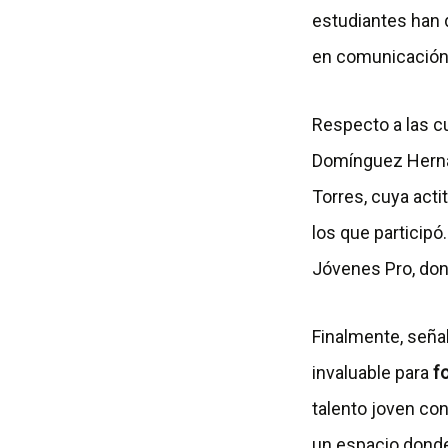
estudiantes han 
en comunicación,
Respecto a las c
Domínguez Herná
Torres, cuya act
los que participó
Jóvenes Pro, do
Finalmente, seña
invaluable para
f
talento joven con
un espacio donde