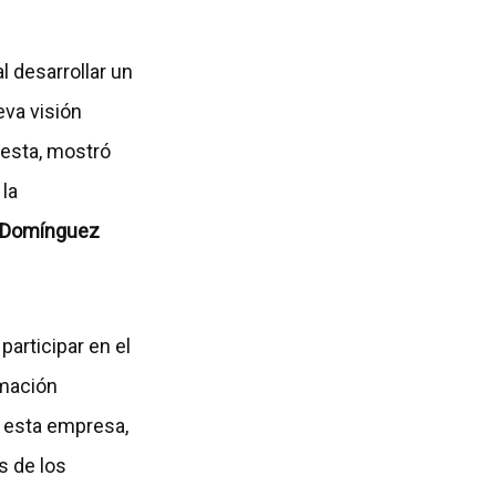
l desarrollar un
eva visión
uesta, mostró
 la
 Domínguez
participar en el
rmación
n esta empresa,
s de los