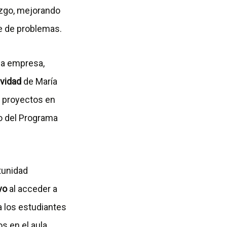
azgo, mejorando
te de problemas.
la empresa,
ividad
de María
s proyectos en
ro del Programa
tunidad
vo
al acceder a
a los estudiantes
s en el aula.