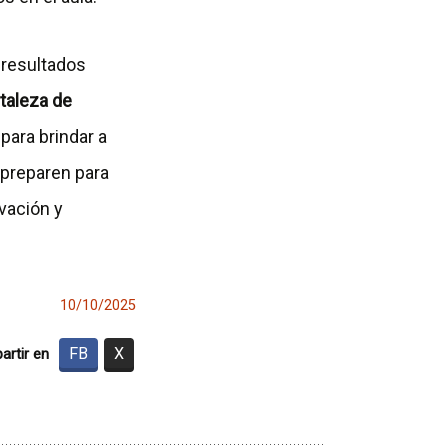
 resultados
rtaleza de
para brindar a
 preparen para
vación y
10/10/2025
FB
X
rtir en