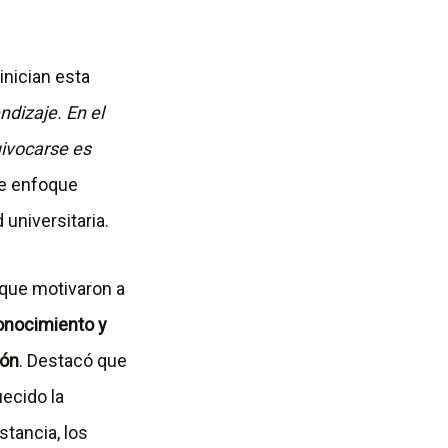
inician esta
dizaje. En el
ivocarse es
e enfoque
 universitaria.
 que motivaron a
onocimiento y
ión
. Destacó que
ecido la
tancia, los