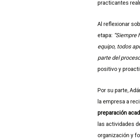
practicantes rea
Al reflexionar so
etapa:
“Siempre h
equipo, todos ap
parte del proceso
positivo y proact
Por su parte, Ad
la empresa a rec
preparación acad
las actividades d
organización y f