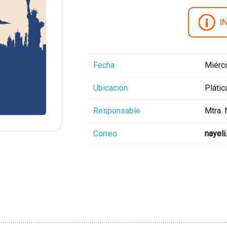
I
Fecha
Miérc
Ubicación
Plátic
Responsable
Mtra.
Correo
nayel