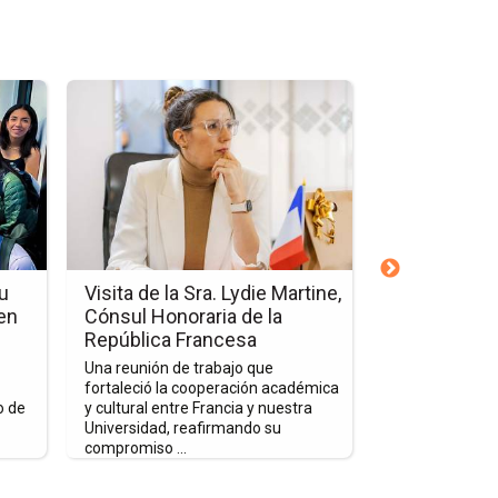
Ir
Ir
a
a
la
la
página
página
de
de
la
la
nota
nota
Visita
Cultural
de
Care:
u
Visita de la Sra. Lydie Martine,
Cultural Car
la
Una
en
Cónsul Honoraria de la
Experiencia
Sra.
Experiencia
República Francesa
Vidas y Amp
Lydie
que
Una reunión de trabajo que
Más allá de una
Martine,
Transforma
fortaleció la cooperación académica
extranjero, es 
o de
y cultural entre Francia y nuestra
transforma per
Cónsul
Vidas
Universidad, reafirmando su
lazos internacio
Honoraria
y
compromiso ...
de
Amplía
la
Horizontes