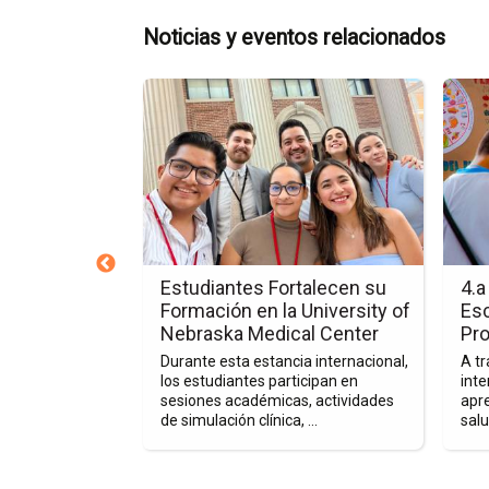
Noticias y eventos relacionados
Ir
Ir
a
a
la
la
página
págin
de
de
la
la
nota
nota
Estudiantes
4.a
Fortalecen
Feria
cionales:
Estudiantes Fortalecen su
4.a
su
Binaci
sentación en
Formación en la University of
Esc
Formación
de
Nebraska Medical Center
Pro
en
la
nuestros
Durante esta estancia internacional,
A tr
la
Escue
s intercambios
los estudiantes participan en
inte
una oportunidad
sesiones académicas, actividades
apr
University
de
imiento ...
de simulación clínica, ...
salu
of
Medic
Nebraska
para
Medical
Promo