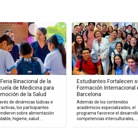
Ir
a
la
a
página
de
la
nota
Estudiantes
Fortalecen
 Feria Binacional de la
Estudiantes Fortalecen s
onal
su
uela de Medicina para
Formación Internacional 
Formación
moción de la Salud
Barcelona
Internacional
avés de dinámicas lúdicas e
Además de los contenidos
la
en
ractivas, los participantes
académicos especializados, el
endieron sobre alimentación
programa favorece el desarroll
Barcelona
dable, higiene, salud ...
competencias interculturales, ...
ina
ción