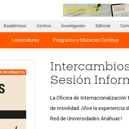
r
Ir
a
a
a
la
ina
página
página
de
Académicos
Centros
Investigación
de
Editorial
Com
información
Regnum
del
Christi
Licenciaturas
Posgrados y Educación Continua
versidades
Campus
International
huac
Universities
Intercambios
Sesión Infor
La Oficina de Internacionalización 
de movilidad. ¡Vive la experiencia 
Red de Universidades Anáhuac!