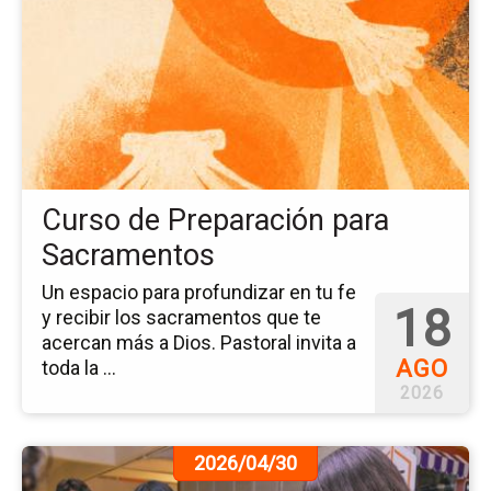
ev
Cu
de
Pr
pa
Sa
Curso de Preparación para
Sacramentos
Un espacio para profundizar en tu fe
18
y recibir los sacramentos que te
acercan más a Dios. Pastoral invita a
AGO
toda la ...
2026
Ir
2026/04/30
a