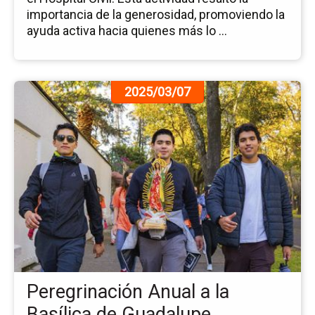
importancia de la generosidad, promoviendo la
ayuda activa hacia quienes más lo ...
Ir
2025/03/07
a
la
pá
de
la
no
Pe
An
a
la
Bas
de
Peregrinación Anual a la
Gu
Basílica de Guadalupe