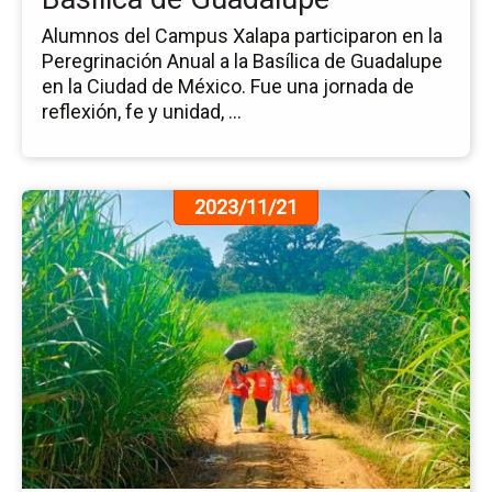
Alumnos del Campus Xalapa participaron en la
Peregrinación Anual a la Basílica de Guadalupe
en la Ciudad de México. Fue una jornada de
reflexión, fe y unidad, ...
Ir
2023/11/21
a
la
pá
de
la
no
El
Ca
de
Cal
Ca
Rel