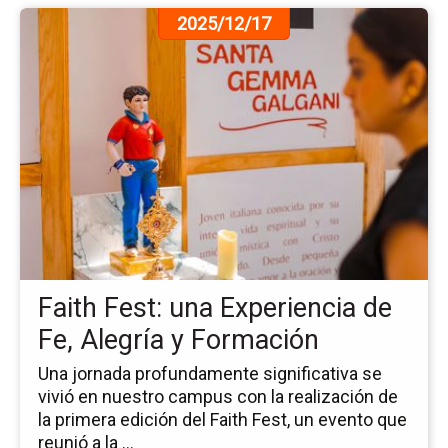
Ir
2025/12/17
a
la
pá
de
la
no
Fai
Fes
un
Ex
de
Fe,
Faith Fest: una Experiencia de
Ale
y
Fe, Alegría y Formación
Fo
Una jornada profundamente significativa se
vivió en nuestro campus con la realización de
la primera edición del Faith Fest, un evento que
reunió a la ...