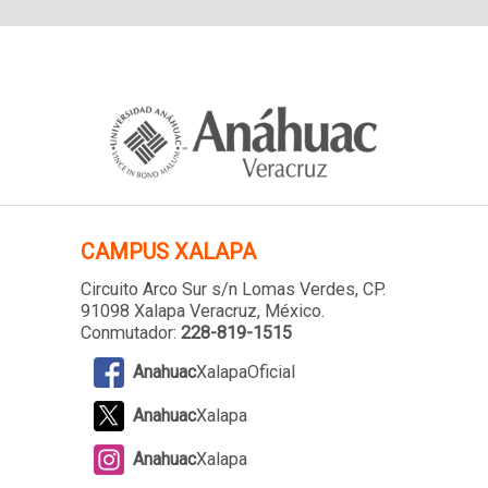
CAMPUS XALAPA
Circuito Arco Sur s/n Lomas Verdes
, CP.
91098 Xalapa Veracruz, México.
Conmutador:
228-819-1515
Anahuac
XalapaOficial
Anahuac
Xalapa
Anahuac
Xalapa