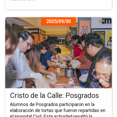
Ir
2025/09/30
a
la
pá
de
la
no
Cri
de
la
Cal
Po
Cristo de la Calle: Posgrados
Alumnos de Posgrados participaron en la
elaboración de tortas que fueron repartidas en
el Hospital Civil. Esta actividad resaltó la