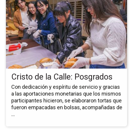
la
pá
de
la
no
Cri
de
la
Cal
Po
Cristo de la Calle: Posgrados
Con dedicación y espíritu de servicio y gracias
a las aportaciones monetarias que los mismos
participantes hicieron, se elaboraron tortas que
fueron empacadas en bolsas, acompañadas de
...