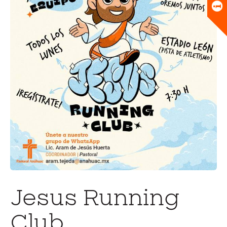
Universitario
Biblioteca
Jesus Running
Club