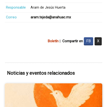
Responsable
Aram de Jesús Huerta
Correo
aram.tejeda@anahuac.mx
FB
X
Boletín
|
Compartir en
Noticias y eventos relacionados
Ir
a
la
pá
del