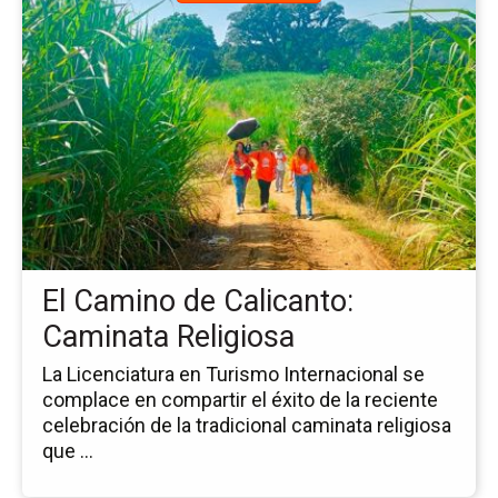
a
la
pá
de
la
no
El
Ca
de
Cal
Ca
Rel
El Camino de Calicanto:
Caminata Religiosa
La Licenciatura en Turismo Internacional se
complace en compartir el éxito de la reciente
celebración de la tradicional caminata religiosa
que ...