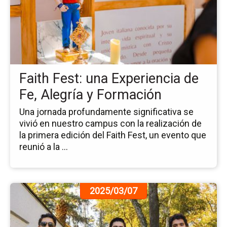
Fai
Fes
un
Ex
de
Fe,
Faith Fest: una Experiencia de
Ale
y
Fe, Alegría y Formación
Fo
Una jornada profundamente significativa se
vivió en nuestro campus con la realización de
la primera edición del Faith Fest, un evento que
reunió a la ...
Ir
2025/03/07
a
la
pá