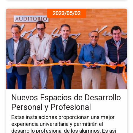
Ir
2023/05/02
a
la
pá
de
la
no
Nu
Es
de
De
Pe
y
Nuevos Espacios de Desarrollo
Pr
Personal y Profesional
Estas instalaciones proporcionan una mejor
experiencia universitaria y permitirán el
desarrollo profesional de los alumnos. Es así