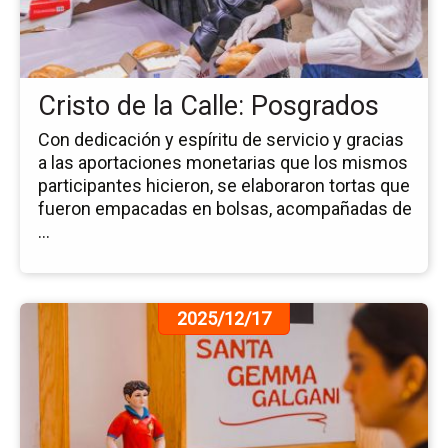
la
Cal
Po
Cristo de la Calle: Posgrados
Con dedicación y espíritu de servicio y gracias
a las aportaciones monetarias que los mismos
participantes hicieron, se elaboraron tortas que
fueron empacadas en bolsas, acompañadas de
...
Ir
2025/12/17
a
la
pá
de
la
no