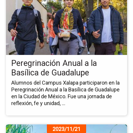
de
la
no
Pe
An
a
la
Bas
de
Peregrinación Anual a la
Gu
Basílica de Guadalupe
Alumnos del Campus Xalapa participaron en la
Peregrinación Anual a la Basílica de Guadalupe
en la Ciudad de México. Fue una jornada de
reflexión, fe y unidad, ...
Ir
2023/11/21