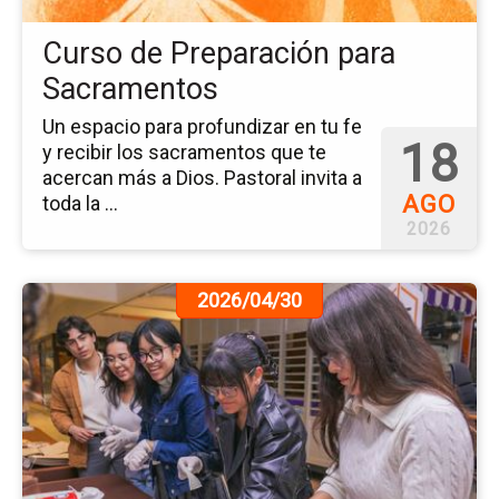
Curso de Preparación para
Sacramentos
Un espacio para profundizar en tu fe
18
y recibir los sacramentos que te
acercan más a Dios. Pastoral invita a
AGO
toda la ...
2026
Ir
2026/04/30
a
la
pá
de
la
no
Cri
de