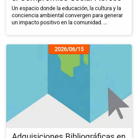
Fl
Un espacio donde la educación, la cultura y la
conciencia ambiental convergen para generar
un impacto positivo en la comunidad. ...
Ir
2026/06/15
a
la
pá
de
la
no
Ad
Bib
en
Ju
de
20
Adquisiciones Bibliográficas en