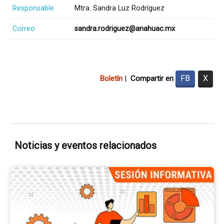
Responsable
Mtra. Sandra Luz Rodríguez
Correo
sandra.rodriguez@anahuac.mx
FB
X
Boletín
|
Compartir en
Noticias y eventos relacionados
Ir
a
la
pá
del