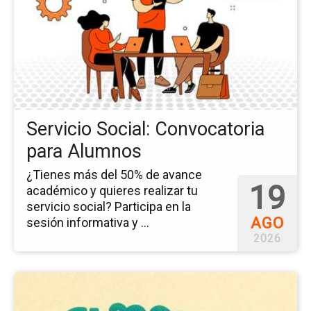
ev
Ser
Soc
Co
pa
Al
Servicio Social: Convocatoria
para Alumnos
¿Tienes más del 50% de avance
19
académico y quieres realizar tu
servicio social? Participa en la
AGO
sesión informativa y ...
2026
Ir
a
la