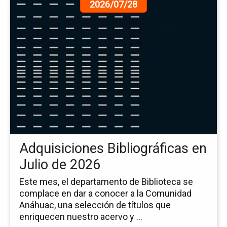
Ir
2026/07/28
a
la
pá
de
la
no
Ad
Bib
en
Jul
de
20
Adquisiciones Bibliográficas en
Julio de 2026
Este mes, el departamento de Biblioteca se
complace en dar a conocer a la Comunidad
Anáhuac, una selección de títulos que
enriquecen nuestro acervo y ...