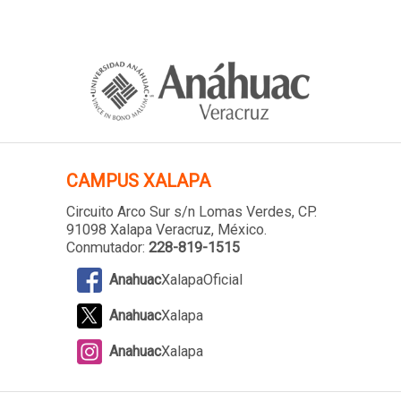
CAMPUS XALAPA
Circuito Arco Sur s/n Lomas Verdes
, CP.
91098 Xalapa Veracruz, México.
Conmutador:
228-819-1515
Anahuac
XalapaOficial
Anahuac
Xalapa
Anahuac
Xalapa