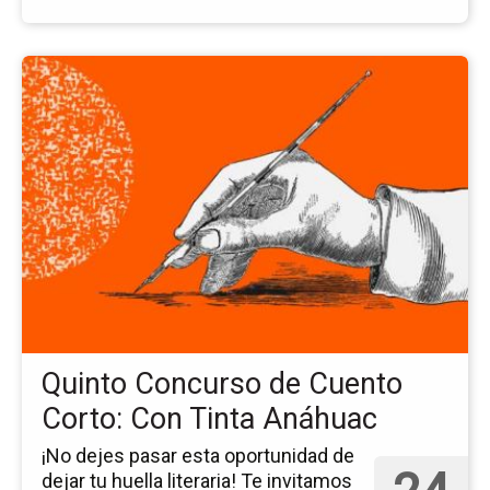
Ir
a
la
pá
del
ev
Qu
Co
de
Cu
Co
Co
Tin
Quinto Concurso de Cuento
An
Corto: Con Tinta Anáhuac
¡No dejes pasar esta oportunidad de
dejar tu huella literaria! Te invitamos