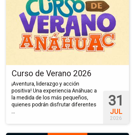
pá
del
ev
Cu
de
Ve
20
Curso de Verano 2026
¡Aventura, liderazgo y acción
positiva! Una experiencia Anáhuac a
31
la medida de los más pequeños,
quienes podrán disfrutar diferentes
JUL
...
2026