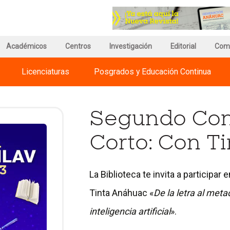
r
Ir
a
a
a
la
ina
página
página
de
Académicos
Centros
Investigación
de
Editorial
Com
información
Regnum
del
Christi
Licenciaturas
Posgrados y Educación Continua
versidades
Campus
International
huac
Universities
Segundo Con
Corto: Con T
La Biblioteca te invita a particip
Tinta Anáhuac «
De la letra al meta
inteligencia artificial
».