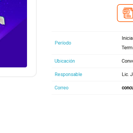
Inici
Período
Termi
Ubicación
Convo
Responsable
Lic. 
Correo
concu