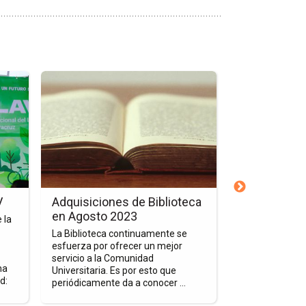
Ir
Ir
a
a
la
la
página
página
de
de
la
la
nota
nota
Adquisiciones
Ingreso
de
al
V
Adquisiciones de Biblioteca
Ingreso al 
Biblioteca
Sistema
en Agosto 2023
de Investig
 la
en
Nacional
La Biblioteca continuamente se
Nuestra comun
Agosto
de
esfuerza por ofrecer un mejor
felicita a los d
2023
Investigadores
servicio a la Comunidad
Oropeza Chávez
ma
Universitaria. Es por esto que
Zanatta por su 
d:
periódicamente da a conocer ...
nacional de inve