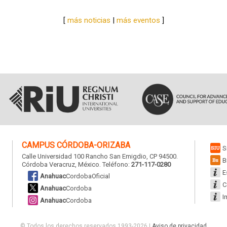
[
más noticias
|
más eventos
]
CAMPUS
CÓRDOBA-ORIZABA
S
Calle Universidad 100 Rancho San Emigdio, CP 94500.
B
Córdoba Veracruz, México. Teléfono:
271-117-0280
E
Anahuac
CordobaOficial
C
Anahuac
Cordoba
I
Anahuac
Cordoba
© Todos los derechos reservados 1993-2026
|
Aviso de privacidad