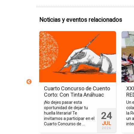
Noticias y eventos relacionados
Ir
Ir
a
a
la
la
página
págin
del
de
evento
la
Cuarto
nota
Concurso
XXIX
de
Reuni
e Biblioteca
Cuarto Concurso de Cuento
XXI
Cuento
Anual
-Orizaba en
Corto: Con Tinta Anáhuac
RE
Corto:
de
¡No dejes pasar esta
Un e
Con
la
oportunidad de dejar tu
cola
nuamente se
24
Tinta
REDB
huella literaria! Te
la 
r un mejor
invitamos a participar en el
un 
idad
Anáhuac
JUL
Cuarto Concurso de ...
inte
esto que ...
2026