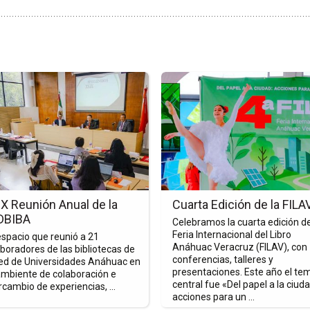
Ir
a
la
a
página
de
la
nota
Cuarta
ón
Edición
X Reunión Anual de la
Cuarta Edición de la FILA
de
DBIBA
Celebramos la cuarta edición de
la
Feria Internacional del Libro
spacio que reunió a 21
FILAV
Anáhuac Veracruz (FILAV), con
boradores de las bibliotecas de
conferencias, talleres y
IBA
Red de Universidades Anáhuac en
presentaciones. Este año el te
ambiente de colaboración e
central fue «Del papel a la ciuda
rcambio de experiencias, ...
acciones para un ...