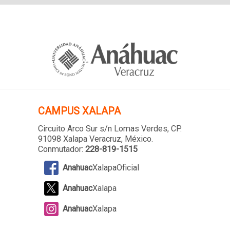
CAMPUS XALAPA
Circuito Arco Sur s/n Lomas Verdes
, CP.
91098 Xalapa Veracruz, México.
Conmutador:
228-819-1515
Anahuac
XalapaOficial
Anahuac
Xalapa
Anahuac
Xalapa