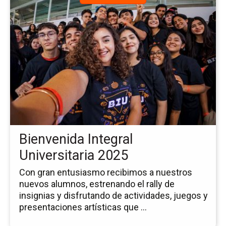
a
la
pá
de
la
no
Bi
Int
Uni
20
Bienvenida Integral
Universitaria 2025
Con gran entusiasmo recibimos a nuestros
nuevos alumnos, estrenando el rally de
insignias y disfrutando de actividades, juegos y
presentaciones artísticas que ...