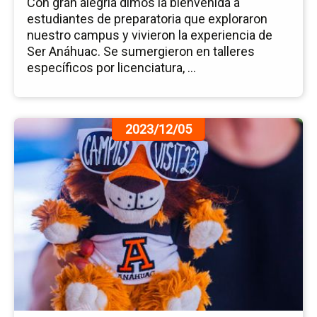
Con gran alegría dimos la bienvenida a
estudiantes de preparatoria que exploraron
nuestro campus y vivieron la experiencia de
Ser Anáhuac. Se sumergieron en talleres
específicos por licenciatura, ...
Ir
2023/12/05
a
la
pá
de
la
no
Ca
Vis
20