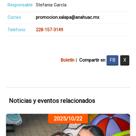
Responsable
Stefania García
Correo
promocion.xalapa@anahuac.mx
Teléfono
228-157-3149
FB
X
Boletín
|
Compartir en
Noticias y eventos relacionados
Ir
2025/10/22
a
la