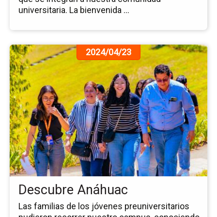
universitaria. La bienvenida ...
Ir
2024/04/23
a
la
pá
de
la
no
De
An
Descubre Anáhuac
Las familias de los jóvenes preuniversitarios