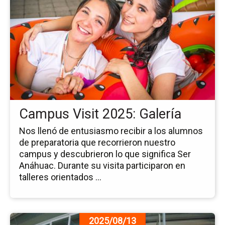
pá
de
la
no
Ca
Vis
20
Gal
Campus Visit 2025: Galería
Nos llenó de entusiasmo recibir a los alumnos
de preparatoria que recorrieron nuestro
campus y descubrieron lo que significa Ser
Anáhuac. Durante su visita participaron en
talleres orientados ...
Ir
2025/08/13