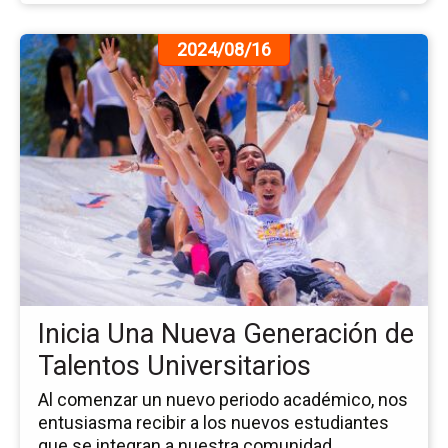
Ir
2024/08/16
a
la
pá
de
la
no
Ini
Un
Nu
Ge
de
Ta
Inicia Una Nueva Generación de
Uni
Talentos Universitarios
Al comenzar un nuevo periodo académico, nos
entusiasma recibir a los nuevos estudiantes
que se integran a nuestra comunidad