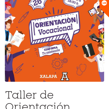
Universitario
Biblioteca
Taller de
Orientación