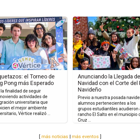
Ir
a
la
a
página
de
la
nota
tazos:
Anunciando
la
uetazos: el Torneo de
Anunciando la Llegada de
o
Llegada
ng Pong más Esperado
Navidad con el Corte del
de
Navideño
la finalidad de seguir
la
moviendo actividades de
Previo a nuestra posada navide
Navidad
gración universitaria que
alumnos pertenecientes a los
picien el mejor ambiente
grupos estudiantiles acudieron 
con
ersitario, Vértice realizó ...
rancho El Salto en el municipio 
ado
el
Cruz ...
Corte
del
[
más noticias
|
más eventos
]
Pino