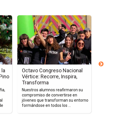
Ir
Ir
a
a
la
la
página
página
de
de
la
la
nota
nota
Octavo
Vértice:
Congreso
Un
 la
Octavo Congreso Nacional
Vértice: Un
Nacional
Grupo
 Pino
Vértice: Recorre, Inspira,
Liderazgo q
Vértice:
de
Transforma
Los alumnos qu
Recorre,
Liderazgo
de liderazgo Vé
ña,
Nuestros alumnos reafirmaron su
Inspira,
que
caracterizado p
compromiso de convertirse en
inquietos que 
al
jóvenes que transforman su entorno
Transforma
Inspira
experiencias pos
de
formándose en todos los ...