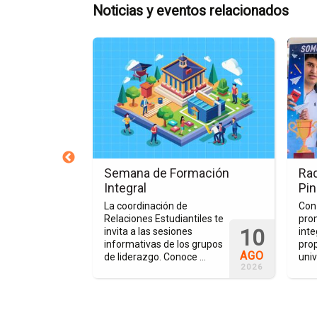
Noticias y eventos relacionados
Ir
Ir
a
a
la
la
página
págin
del
de
evento
la
Semana
nota
de
Raque
Formación
el
Pong Vértice
Semana de Formación
Raq
Integral
Torne
Integral
Pi
de
izó un Torneo de
La coordinación de
Con 
Ping
etivo de
Relaciones Estudiantiles te
pro
10
Pong
rear un
invita a las sesiones
inte
ntando el
informativas de los grupos
pro
más
AGO
torneo ...
de liderazgo. Conoce ...
univ
Esper
2026