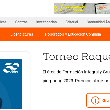
r
Ir
a
a
a
la
gina
página
página
icos
e
de
Centros
Investigación
del
Editorial
Comunidad An
egnum
información
Council
risti
del
for
Licenciaturas
Posgrados y Educación Continua
ternational
Campus
Advancement
iversities
and
Support
of
Torneo Raqu
Education
El área de Formación Integral y Grup
ping-pong 2023. Premios al mejor j
REG