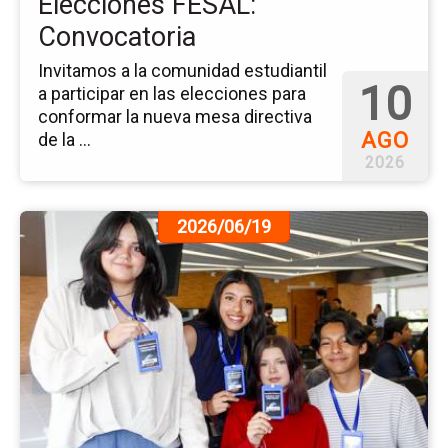
Elecciones FESAL:
Convocatoria
Invitamos a la comunidad estudiantil
10
a participar en las elecciones para
conformar la nueva mesa directiva
AGO
de la ...
2026
Ir
2026/06/19
a
la
pá
de
la
no
IV
Si
de
Ing