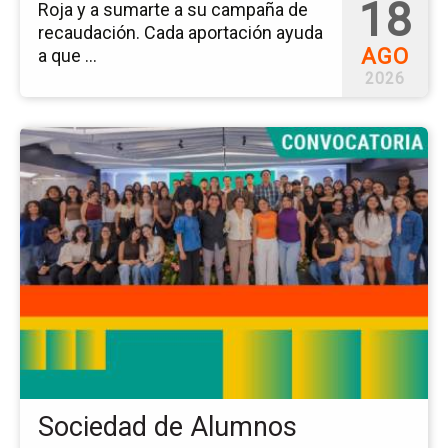
18
Roja y a sumarte a su campaña de
recaudación. Cada aportación ayuda
AGO
a que ...
2026
Ir
a
la
pá
del
ev
So
de
Al
Sociedad de Alumnos