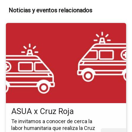
Noticias y eventos relacionados
Ir
a
la
pá
del
ev
AS
x
Cr
Ro
ASUA x Cruz Roja
Te invitamos a conocer de cerca la
labor humanitaria que realiza la Cruz