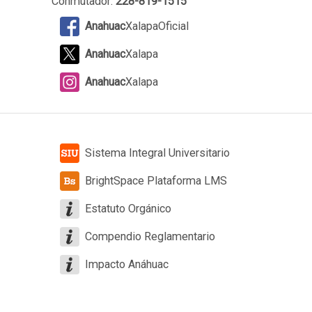
Conmutador:
228-819-1515
Anahuac
XalapaOficial
Anahuac
Xalapa
Anahuac
Xalapa
Sistema Integral Universitario
BrightSpace Plataforma LMS
Estatuto Orgánico
Compendio Reglamentario
Impacto Anáhuac