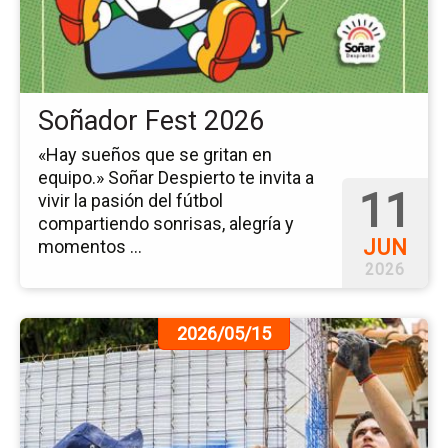
20
Soñador Fest 2026
«Hay sueños que se gritan en
equipo.» Soñar Despierto te invita a
11
vivir la pasión del fútbol
compartiendo sonrisas, alegría y
JUN
momentos ...
2026
Ir
2026/05/15
a
la
pá
de
la