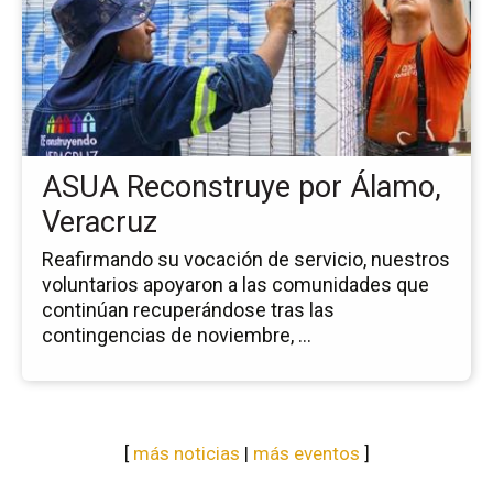
no
AS
Re
po
Ál
Ve
ASUA Reconstruye por Álamo,
Veracruz
Reafirmando su vocación de servicio, nuestros
voluntarios apoyaron a las comunidades que
continúan recuperándose tras las
contingencias de noviembre, ...
[
más noticias
|
más eventos
]