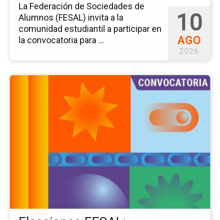
La Federación de Sociedades de
10
Alumnos (FESAL) invita a la
comunidad estudiantil a participar en
AGO
la convocatoria para ...
2026
Ir
a
la
pá
del
ev
El
FE
Co