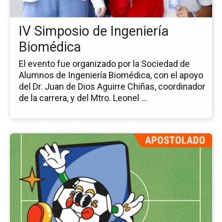
Bi
IV Simposio de Ingeniería
Biomédica
El evento fue organizado por la Sociedad de
Alumnos de Ingeniería Biomédica, con el apoyo
del Dr. Juan de Dios Aguirre Chiñas, coordinador
de la carrera, y del Mtro. Leonel ...
Ir
a
la
pá
del
ev
So
Fe