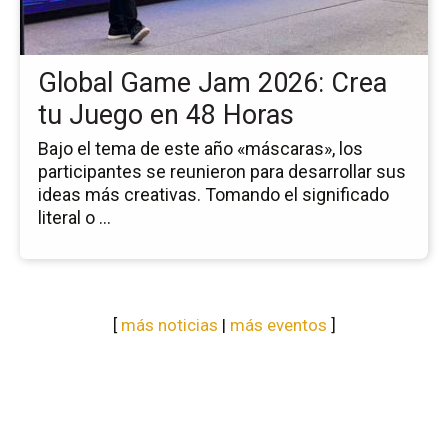
20
Cr
tu
Global Game Jam 2026: Crea
Ju
en
tu Juego en 48 Horas
48
Ho
Bajo el tema de este año «máscaras», los
participantes se reunieron para desarrollar sus
ideas más creativas. Tomando el significado
literal o ...
[
más noticias
|
más eventos
]