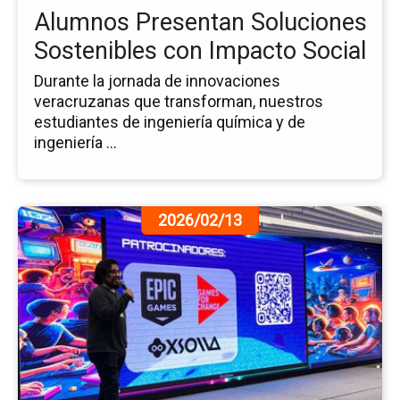
Alumnos Presentan Soluciones
Soc
Sostenibles con Impacto Social
Durante la jornada de innovaciones
veracruzanas que transforman, nuestros
estudiantes de ingeniería química y de
ingeniería ...
Ir
2026/02/13
a
la
pá
de
la
no
Gl
Ga
Ja