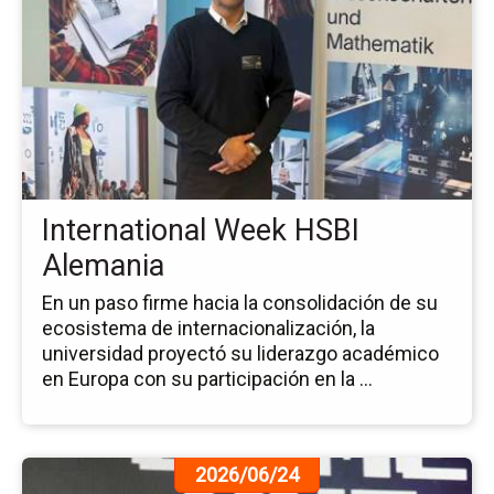
de
la
no
Int
We
HS
Al
International Week HSBI
Alemania
En un paso firme hacia la consolidación de su
ecosistema de internacionalización, la
universidad proyectó su liderazgo académico
en Europa con su participación en la ...
Ir
2026/06/24
a