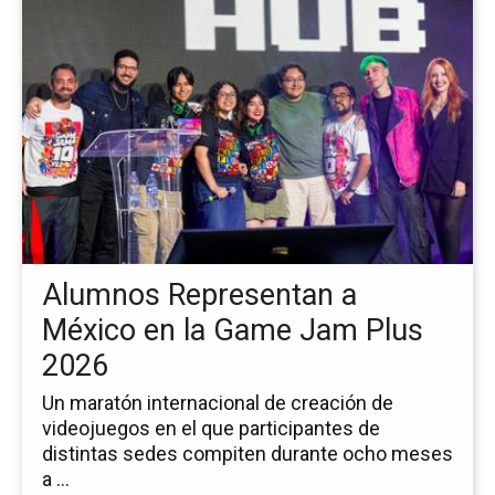
la
pá
de
la
no
Al
Re
a
Mé
en
la
Alumnos Representan a
Ga
Ja
México en la Game Jam Plus
Pl
2026
20
Un maratón internacional de creación de
videojuegos en el que participantes de
distintas sedes compiten durante ocho meses
a ...