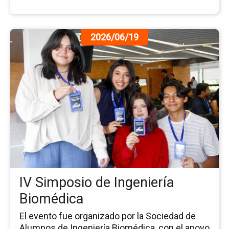
Ir
2026/06/19
a
la
pá
de
la
no
IV
Si
de
Ing
Bi
IV Simposio de Ingeniería
Biomédica
El evento fue organizado por la Sociedad de
Alumnos de Ingeniería Biomédica, con el apoyo