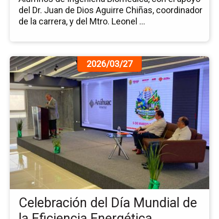
del Dr. Juan de Dios Aguirre Chiñas, coordinador
de la carrera, y del Mtro. Leonel ...
Ir
2026/03/27
a
la
pá
de
la
no
Ce
del
Dí
Mu
de
la
Celebración del Día Mundial de
Efi
En
la Eficiencia Energética