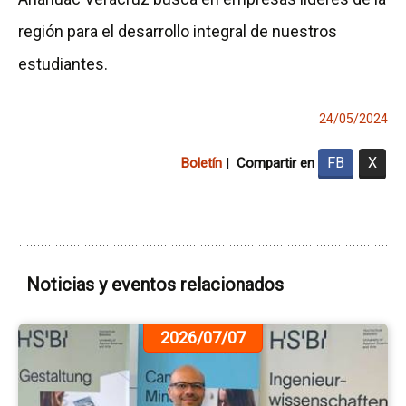
región para el desarrollo integral de nuestros
estudiantes.
24/05/2024
FB
X
Boletín
|
Compartir en
Noticias y eventos relacionados
Ir
2026/07/07
a
la
pá