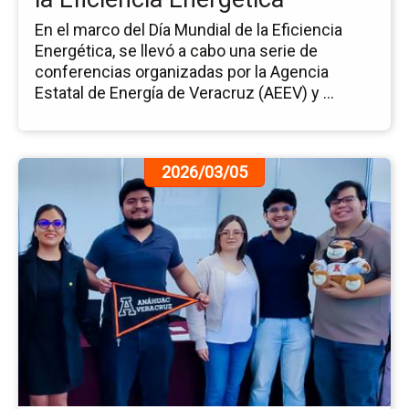
En el marco del Día Mundial de la Eficiencia
Energética, se llevó a cabo una serie de
conferencias organizadas por la Agencia
Estatal de Energía de Veracruz (AEEV) y ...
Ir
2026/03/05
a
la
pá
de
la
no
Al
Pr
So
So
co
Im