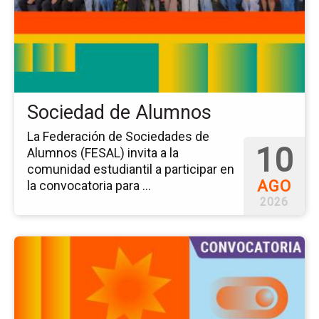
So
de
Al
Sociedad de Alumnos
La Federación de Sociedades de
10
Alumnos (FESAL) invita a la
comunidad estudiantil a participar en
AGO
la convocatoria para ...
2026
Ir
a
la
pá
del