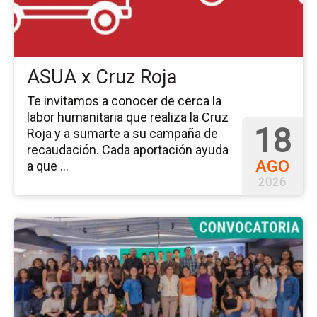
Ro
ASUA x Cruz Roja
Te invitamos a conocer de cerca la
labor humanitaria que realiza la Cruz
18
Roja y a sumarte a su campaña de
recaudación. Cada aportación ayuda
AGO
a que ...
2026
Ir
a
la
pá
del
ev