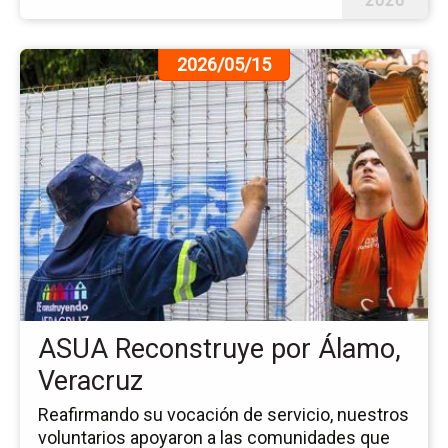
2026
Ir
2026/05/15
a
la
pá
de
la
no
AS
Re
po
Ál
Ve
ASUA Reconstruye por Álamo,
Veracruz
Reafirmando su vocación de servicio, nuestros
voluntarios apoyaron a las comunidades que