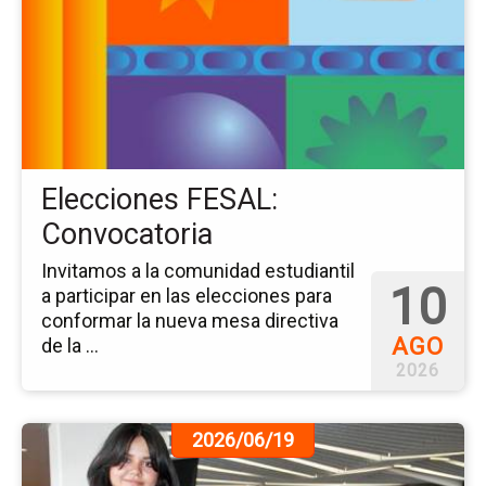
ev
El
FE
Co
Elecciones FESAL:
Convocatoria
Invitamos a la comunidad estudiantil
10
a participar en las elecciones para
conformar la nueva mesa directiva
AGO
de la ...
2026
Ir
2026/06/19
a
la