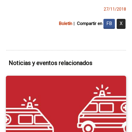
27/11/2018
FB
X
Boletín
|
Compartir en
Noticias y eventos relacionados
Ir
a
la
pá
del
ev
AS
x
Cr