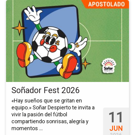
Ir
a
la
pá
del
ev
So
Fe
20
Soñador Fest 2026
«Hay sueños que se gritan en
equipo.» Soñar Despierto te invita a
11
vivir la pasión del fútbol
compartiendo sonrisas, alegría y
JUN
momentos ...