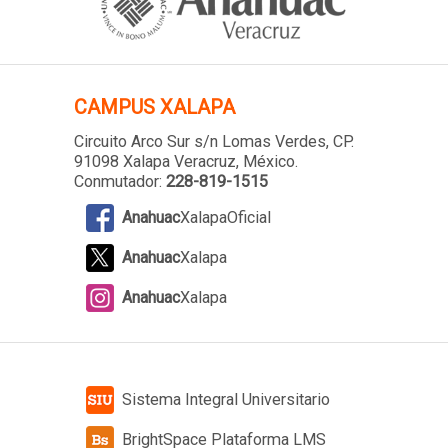
CAMPUS XALAPA
Circuito Arco Sur s/n Lomas Verdes
, CP.
91098 Xalapa Veracruz, México.
Conmutador:
228-819-1515
Anahuac
XalapaOficial
Anahuac
Xalapa
Anahuac
Xalapa
Sistema Integral Universitario
BrightSpace Plataforma LMS