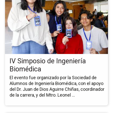
pá
de
la
no
IV
Si
de
Ing
Bi
IV Simposio de Ingeniería
Biomédica
El evento fue organizado por la Sociedad de
Alumnos de Ingeniería Biomédica, con el apoyo
del Dr. Juan de Dios Aguirre Chiñas, coordinador
de la carrera, y del Mtro. Leonel ...