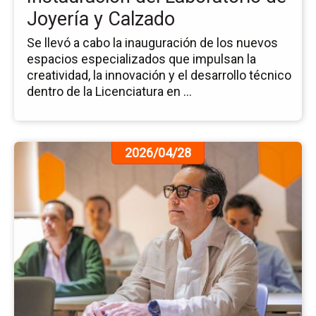
Joyería y Calzado
Se llevó a cabo la inauguración de los nuevos
espacios especializados que impulsan la
creatividad, la innovación y el desarrollo técnico
dentro de la Licenciatura en ...
Ir
2026/04/28
a
la
pá
de
la
no
Nu
Es
pa
Pr