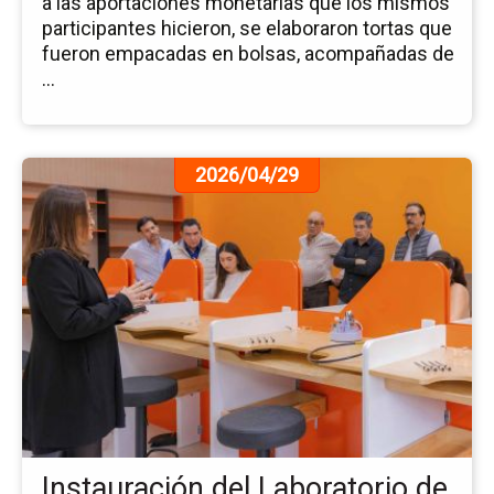
a las aportaciones monetarias que los mismos
participantes hicieron, se elaboraron tortas que
fueron empacadas en bolsas, acompañadas de
...
Ir
2026/04/29
a
la
pá
de
la
no
In
del
La
de
Jo
y
Instauración del Laboratorio de
Ca