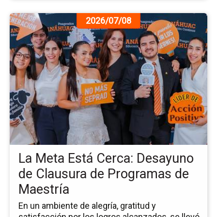
Ir
2026/07/08
a
la
pá
de
la
no
La
Me
Es
Ce
De
de
La Meta Está Cerca: Desayuno
Cl
de
de Clausura de Programas de
Pr
Maestría
de
Ma
En un ambiente de alegría, gratitud y
satisfacción por los logros alcanzados, se llevó