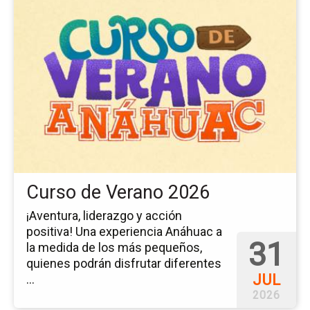
a
la
pá
del
ev
Cu
de
Ve
20
Curso de Verano 2026
¡Aventura, liderazgo y acción
positiva! Una experiencia Anáhuac a
31
la medida de los más pequeños,
quienes podrán disfrutar diferentes
JUL
...
2026