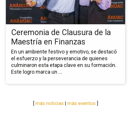
Cl
de
la
Ma
Ceremonia de Clausura de la
en
Fi
Maestría en Finanzas
En un ambiente festivo y emotivo, se destacó
el esfuerzo y la perseverancia de quienes
culminaron esta etapa clave en su formación.
Este logro marca un ...
[
más noticias
|
más eventos
]