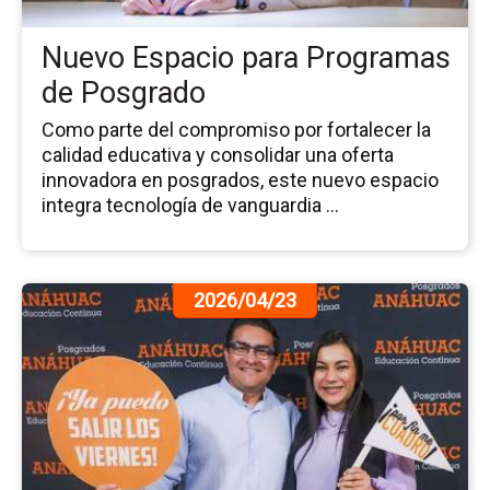
de
Po
Nuevo Espacio para Programas
de Posgrado
Como parte del compromiso por fortalecer la
calidad educativa y consolidar una oferta
innovadora en posgrados, este nuevo espacio
integra tecnología de vanguardia ...
Ir
2026/04/23
a
la
pá
de
la
no
Ce
de