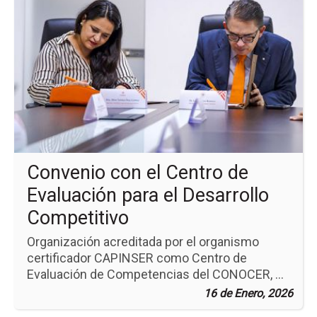
pá
de
la
no
Co
co
el
Ce
de
Ev
pa
el
Des
Convenio con el Centro de
Co
Evaluación para el Desarrollo
Competitivo
Organización acreditada por el organismo
certificador CAPINSER como Centro de
Evaluación de Competencias del CONOCER, ...
16 de Enero, 2026