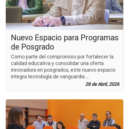
pa
Pr
de
Po
Nuevo Espacio para Programas
de Posgrado
Como parte del compromiso por fortalecer la
calidad educativa y consolidar una oferta
innovadora en posgrados, este nuevo espacio
integra tecnología de vanguardia ...
28 de Abril, 2026
Ir
a
la
pá
de
la