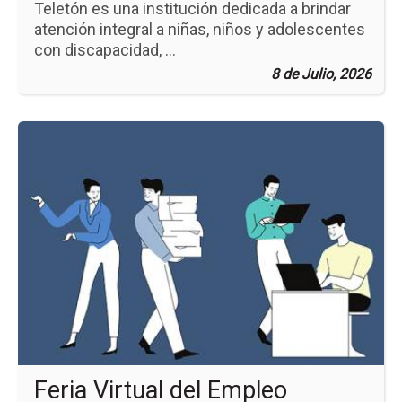
Teletón es una institución dedicada a brindar
atención integral a niñas, niños y adolescentes
con discapacidad, ...
8 de Julio, 2026
Ir
a
la
pá
de
la
no
Fer
Vir
del
Em
An
20
Feria Virtual del Empleo