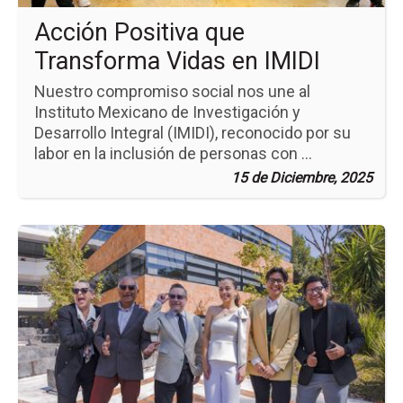
Acción Positiva que
Transforma Vidas en IMIDI
Nuestro compromiso social nos une al
Instituto Mexicano de Investigación y
Desarrollo Integral (IMIDI), reconocido por su
labor en la inclusión de personas con ...
15 de Diciembre, 2025
Ir
a
la
pá
de
la
no
IX
Re
An
de