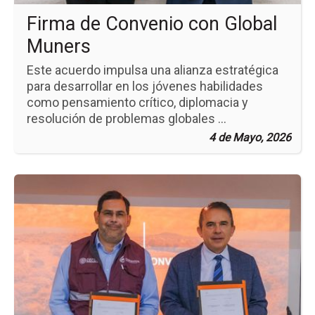
Firma de Convenio con Global
Muners
Este acuerdo impulsa una alianza estratégica
para desarrollar en los jóvenes habilidades
como pensamiento crítico, diplomacia y
resolución de problemas globales ...
4 de Mayo, 2026
Ir
a
la
pá
de
la
no
Co
de
Co
co