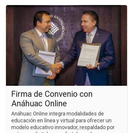
Ir
a
la
pá
de
la
no
Fi
de
Co
co
An
Onl
Firma de Convenio con
Anáhuac Online
Anáhuac Online integra modalidades de
educación en línea y virtual para ofrecer un
modelo educativo innovador, respaldado por