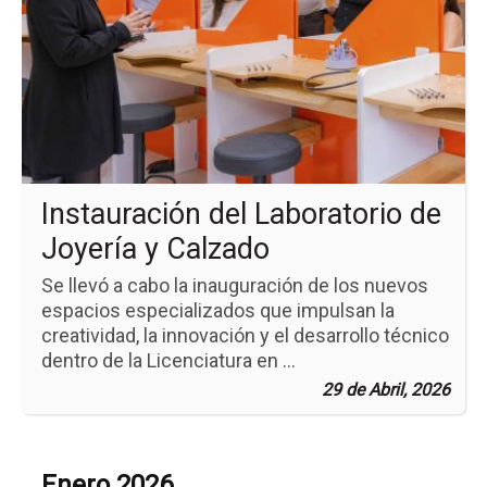
no
Ins
del
Lab
de
Jo
y
Ca
Instauración del Laboratorio de
Joyería y Calzado
Se llevó a cabo la inauguración de los nuevos
espacios especializados que impulsan la
creatividad, la innovación y el desarrollo técnico
dentro de la Licenciatura en ...
29 de Abril, 2026
Enero 2026