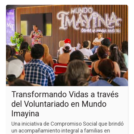
Ir
a
la
pá
de
la
no
Tr
Vi
a
tra
del
Vo
en
Mu
Im
Transformando Vidas a través
del Voluntariado en Mundo
Imayina
Una iniciativa de Compromiso Social que brindó
un acompañamiento integral a familias en