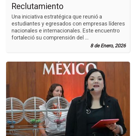
Reclutamiento
Una iniciativa estratégica que reunió a
estudiantes y egresados con empresas líderes
nacionales e internacionales. Este encuentro
fortaleció su comprensión del ...
8 de Enero, 2026
Ir
a
la
pá
de
la
no
So
de
Eg