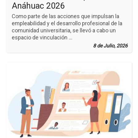
Anáhuac 2026
Como parte de las acciones que impulsan la
empleabilidad y el desarrollo profesional de la
comunidad universitaria, se llevó a cabo un
espacio de vinculación ...
8 de Julio, 2026
Ir
a
la
pá
de
la
no
Se
Na
de
Re
20