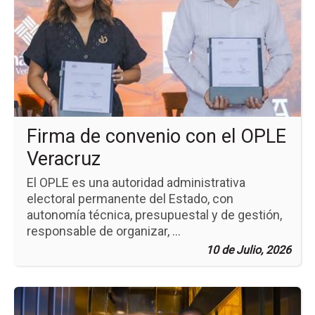
no
Fi
de
co
co
el
OP
Ve
Firma de convenio con el OPLE
Veracruz
El OPLE es una autoridad administrativa
electoral permanente del Estado, con
autonomía técnica, presupuestal y de gestión,
responsable de organizar, ...
10 de Julio, 2026
Ir
a