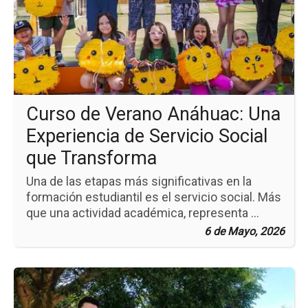
Cu
de
Ve
An
Un
Exp
de
Ser
Soc
Curso de Verano Anáhuac: Una
qu
Tr
Experiencia de Servicio Social
que Transforma
Una de las etapas más significativas en la
formación estudiantil es el servicio social. Más
que una actividad académica, representa ...
6 de Mayo, 2026
Ir
a
la