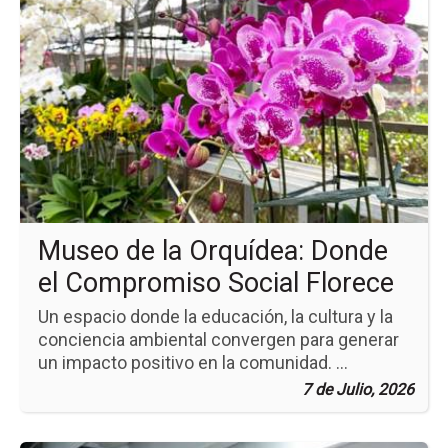
pá
de
la
no
Mu
de
la
Or
Do
el
Co
Soc
Flo
Museo de la Orquídea: Donde
el Compromiso Social Florece
Un espacio donde la educación, la cultura y la
conciencia ambiental convergen para generar
un impacto positivo en la comunidad. ...
7 de Julio, 2026