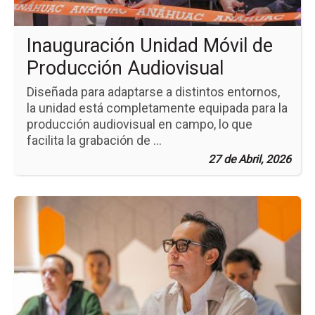
Inauguración Unidad Móvil de
Producción Audiovisual
Diseñada para adaptarse a distintos entornos,
la unidad está completamente equipada para la
producción audiovisual en campo, lo que
facilita la grabación de ...
27 de Abril, 2026
Ir
a
la
pá
de
la
no
Nu
Es