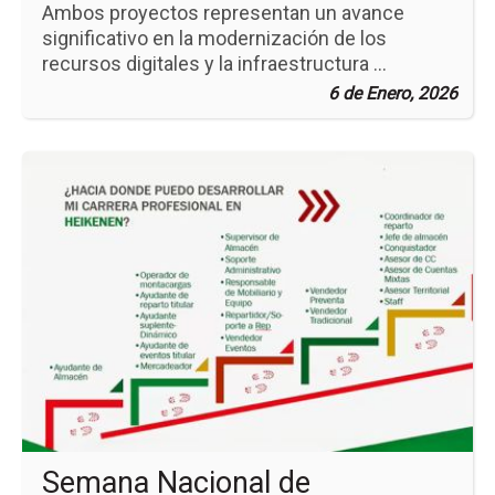
Ambos proyectos representan un avance
significativo en la modernización de los
recursos digitales y la infraestructura ...
6 de Enero, 2026
Ir
a
la
pá
de
la
no
Se
Na
de
Re
Semana Nacional de