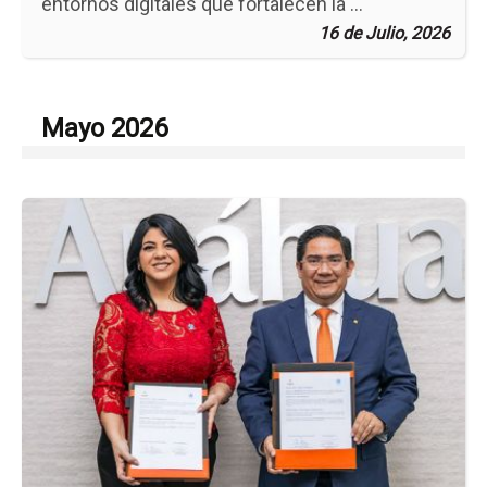
entornos digitales que fortalecen la ...
16 de Julio, 2026
Mayo 2026
Ir
a
la
pá
de
la
no
Fi
de
Co
co
Glo
Mu