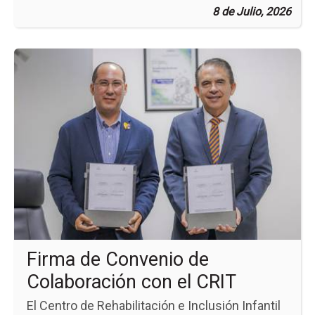
8 de Julio, 2026
Ir
a
la
pá
de
la
no
Fi
de
Co
de
Co
co
el
CR
Firma de Convenio de
Colaboración con el CRIT
El Centro de Rehabilitación e Inclusión Infantil