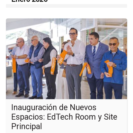
Ir
a
la
pá
de
la
no
In
de
Nu
Esp
Ed
Ro
y
Sit
Pri
Inauguración de Nuevos
Espacios: EdTech Room y Site
Principal