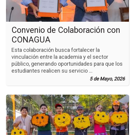
CO
Convenio de Colaboración con
CONAGUA
Esta colaboración busca fortalecer la
vinculación entre la academia y el sector
público, generando oportunidades para que los
estudiantes realicen su servicio ...
5 de Mayo, 2026
Ir
a
la
pá
de
la
no