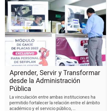
Ir
a
la
pá
de
la
no
Ap
Ser
y
Tr
de
la
Ad
Púb
Aprender, Servir y Transformar
desde la Administración
Pública
La vinculación entre ambas instituciones ha
permitido fortalecer la relación entre el ámbito
académico y el servicio público, ...