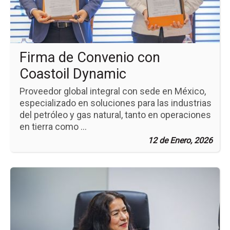
co
Coa
Dy
Firma de Convenio con
Coastoil Dynamic
Proveedor global integral con sede en México,
especializado en soluciones para las industrias
del petróleo y gas natural, tanto en operaciones
en tierra como ...
12 de Enero, 2026
Ir
a
la
pá
de
la
no