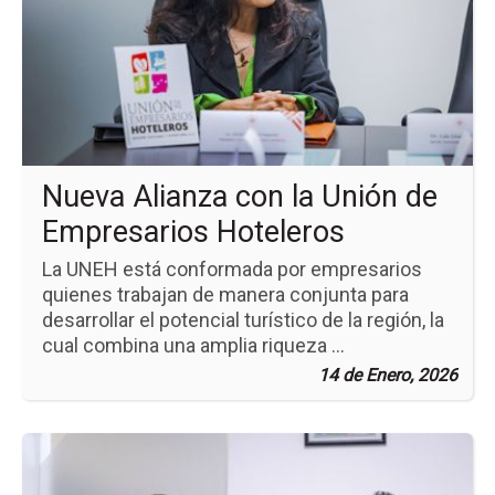
Nu
Al
co
la
Un
de
Em
Ho
Nueva Alianza con la Unión de
Empresarios Hoteleros
La UNEH está conformada por empresarios
quienes trabajan de manera conjunta para
desarrollar el potencial turístico de la región, la
cual combina una amplia riqueza ...
14 de Enero, 2026
Ir
a
la