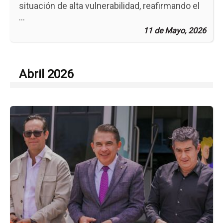
situación de alta vulnerabilidad, reafirmando el
...
11 de Mayo, 2026
Abril 2026
Ir
a
la
pá
de
la
no
In
Un
Móv
de
Pr
Aud