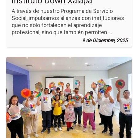
Instituto Down Xalapa
A través de nuestro Programa de Servicio
Social, impulsamos alianzas con instituciones
que no solo fortalecen el aprendizaje
profesional, sino que también permiten ...
9 de Diciembre, 2025
Ir
a
la
pá
de
la
no
Ac
Pos
qu
Tr
Vi
en
IMI