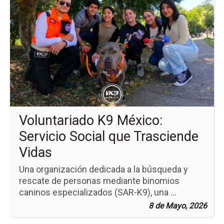
pá
de
la
no
Vo
K9
Mé
Ser
Soc
qu
Tr
Vi
Voluntariado K9 México:
Servicio Social que Trasciende
Vidas
Una organización dedicada a la búsqueda y
rescate de personas mediante binomios
caninos especializados (SAR-K9), una ...
8 de Mayo, 2026