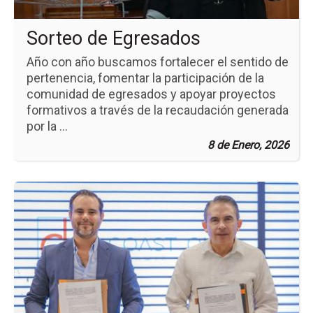
Sorteo de Egresados
Año con año buscamos fortalecer el sentido de
pertenencia, fomentar la participación de la
comunidad de egresados y apoyar proyectos
formativos a través de la recaudación generada
por la ...
8 de Enero, 2026
Ir
a
la
pá
de
la
no
Fi
de
Co