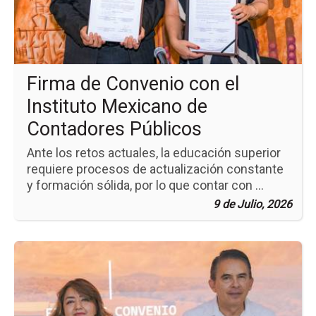
co
el
Ins
Me
de
Co
Firma de Convenio con el
Púb
Instituto Mexicano de
Contadores Públicos
Ante los retos actuales, la educación superior
requiere procesos de actualización constante
y formación sólida, por lo que contar con ...
9 de Julio, 2026
Ir
a
la
pá
de
la