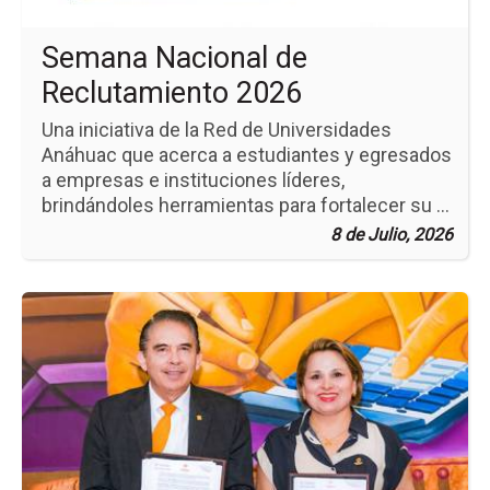
Semana Nacional de
Reclutamiento 2026
Una iniciativa de la Red de Universidades
Anáhuac que acerca a estudiantes y egresados
a empresas e instituciones líderes,
brindándoles herramientas para fortalecer su ...
8 de Julio, 2026
Ir
a
la
pá
de
la
no
Fi
de
Co