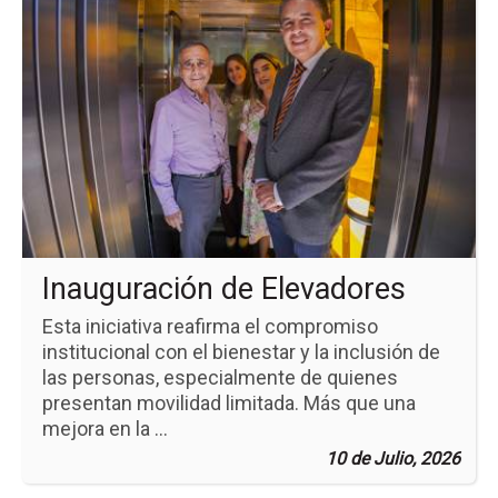
la
pá
de
la
no
In
de
El
Inauguración de Elevadores
Esta iniciativa reafirma el compromiso
institucional con el bienestar y la inclusión de
las personas, especialmente de quienes
presentan movilidad limitada. Más que una
mejora en la ...
10 de Julio, 2026