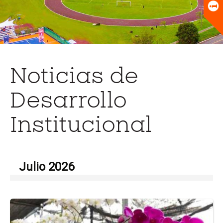
Universitario
Biblioteca
Noticias de
Desarrollo
Institucional
Julio 2026
Ir
a
la