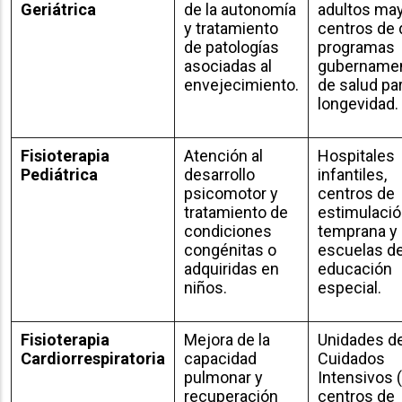
Geriátrica
de la autonomía
adultos may
y tratamiento
centros de 
de patologías
programas
asociadas al
gubernamen
envejecimiento.
de salud par
longevidad.
Fisioterapia
Atención al
Hospitales
Pediátrica
desarrollo
infantiles,
psicomotor y
centros de
tratamiento de
estimulaci
condiciones
temprana y
congénitas o
escuelas d
adquiridas en
educación
niños.
especial.
Fisioterapia
Mejora de la
Unidades d
Cardiorrespiratoria
capacidad
Cuidados
pulmonar y
Intensivos (
recuperación
centros de