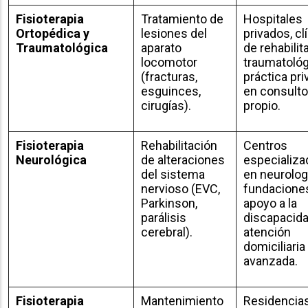
Fisioterapia
Tratamiento de
Hospitales
Ortopédica y
lesiones del
privados, cl
Traumatológica
aparato
de rehabilit
locomotor
traumatológ
(fracturas,
práctica pri
esguinces,
en consulto
cirugías).
propio.
Fisioterapia
Rehabilitación
Centros
Neurológica
de alteraciones
especializa
del sistema
en neurologí
nervioso (EVC,
fundacione
Parkinson,
apoyo a la
parálisis
discapacida
cerebral).
atención
domiciliaria
avanzada.
Fisioterapia
Mantenimiento
Residencia