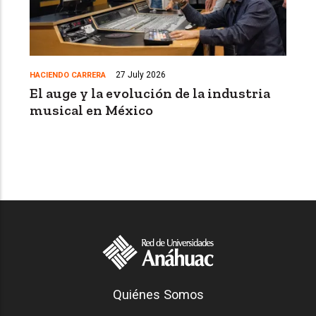
27 July 2026
HACIENDO CARRERA
El auge y la evolución de la industria
musical en México
Generación Anáhuac
Quiénes Somos