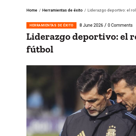
Home
/
Herramientas de éxito
/
Liderazgo deportivo: el rol
Breadcrumb
/
8 June 2026
0 Comments
HERRAMIENTAS DE ÉXITO
Liderazgo deportivo: el r
fútbol