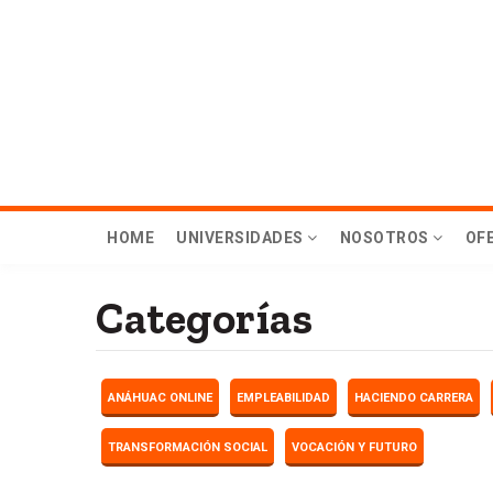
Skip
to
main
content
Menú
HOME
UNIVERSIDADES
NOSOTROS
OF
principal
Categorías
Hub
ANÁHUAC ONLINE
EMPLEABILIDAD
HACIENDO CARRERA
TRANSFORMACIÓN SOCIAL
VOCACIÓN Y FUTURO