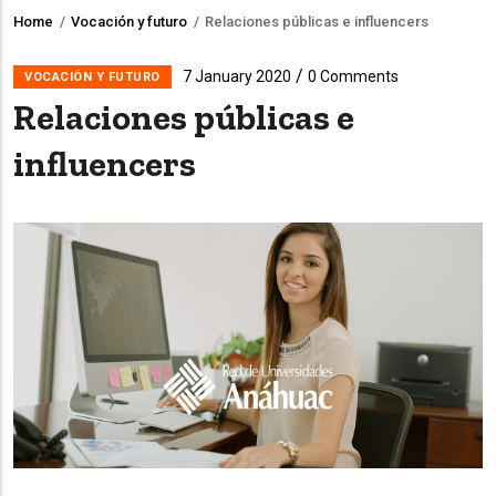
Home
/
Vocación y futuro
/
Relaciones públicas e influencers
Breadcrumb
/
7 January 2020
0 Comments
VOCACIÓN Y FUTURO
Relaciones públicas e
influencers