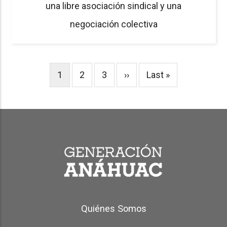
una libre asociación sindical y una
negociación colectiva
Pagination
Current
1
Page
2
Page
3
Next
››
Last
Last »
page
page
page
Generación Anáhuac Footer
Quiénes Somos