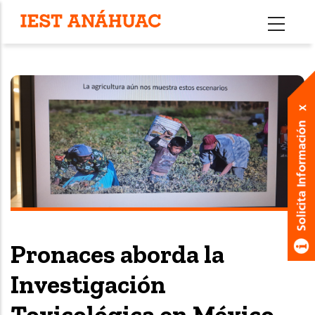
Pasar
al
contenido
principal
Pronaces aborda la
Investigación
Toxicológica en México