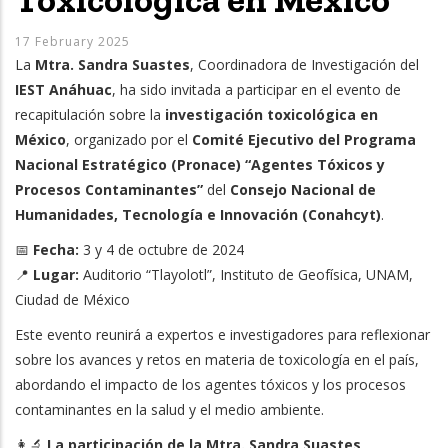
17 February 2025
La
Mtra. Sandra Suastes
, Coordinadora de Investigación del
IEST Anáhuac
, ha sido invitada a participar en el evento de
recapitulación sobre la
investigación toxicológica en
México
, organizado por el
Comité Ejecutivo del Programa
Nacional Estratégico (Pronace) “Agentes Tóxicos y
Procesos Contaminantes”
del
Consejo Nacional de
Humanidades, Tecnología e Innovación (Conahcyt)
.
📅
Fecha:
3 y 4 de octubre de 2024
📍
Lugar:
Auditorio “Tlayolotl”, Instituto de Geofísica, UNAM,
Ciudad de México
Este evento reunirá a expertos e investigadores para reflexionar
sobre los avances y retos en materia de toxicología en el país,
abordando el impacto de los agentes tóxicos y los procesos
contaminantes en la salud y el medio ambiente.
👩‍🔬
La participación de la Mtra. Sandra Suastes