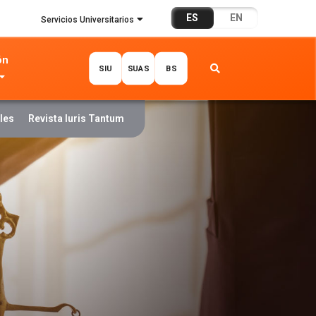
ES
EN
Servicios Universitarios
ón
SIU
SUAS
BS
les
Revista Iuris Tantum