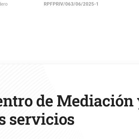
avier Landero
RPFPRIV/063/06/2025-1
entro de Mediación
s servicios