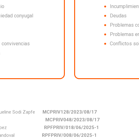
io
Incumplimien
ciedad conyugal
Deudas
Problemas c
Problemas en
y convivencias
Conflictos s
a
cqueline Sodi Zapfe
MCPRIV128/2023/08/17
Gómez Ríos
MCPRIV048/2023/08/17
Castro López
RPFPRIV/018/06/2025-1
teaga Sandoval
RPFPRIV/008/06/2025-1