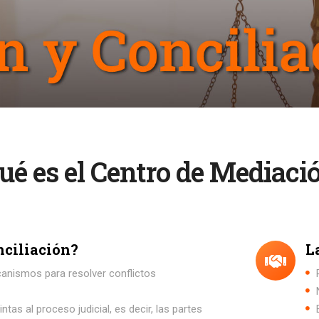
ué es el Centro de Mediaci
nciliación?
L
canismos para resolver conflictos
tas al proceso judicial, es decir, las partes