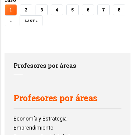
CURRENT
1
PAGE
2
PAGE
3
PAGE
4
PAGE
5
PAGE
6
PAGE
7
PAGE
8
PAGE
NEXT
››
LAST
LAST »
PAGE
PAGE
Profesores por áreas
Profesores por áreas
Economía y Estrategia
Emprendimiento