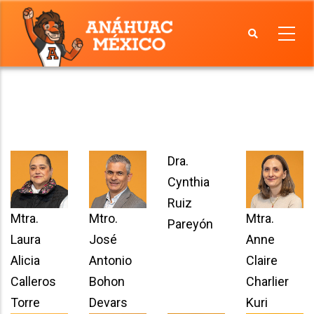
Skip
to
main
Facultad
content
de
Economía
y
Negocios
Dra.
Cynthia
Ruiz
Mtra.
Mtro.
Mtra.
Pareyón
Laura
José
Anne
Alicia
Antonio
Claire
Calleros
Bohon
Charlier
Torre
Devars
Kuri