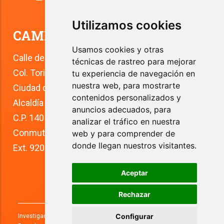
Utilizamos cookies
CAMPUS TLALPAN
Usamos cookies y otras
Calle del Río 4
técnicas de rastreo para mejorar
Col. Toriello Guerra
tu experiencia de navegación en
nuestra web, para mostrarte
Ciudad de México
contenidos personalizados y
Alcaldía Tlalpan
anuncios adecuados, para
C.P. 14050
analizar el tráfico en nuestra
Conmutador: +52 (55) 5627 0210 
web y para comprender de
donde llegan nuestros visitantes.
Ext. 9200
Aceptar
Rechazar
Configurar
Investigaciones y Estudios Superiores, S.C. 2026. Todos los