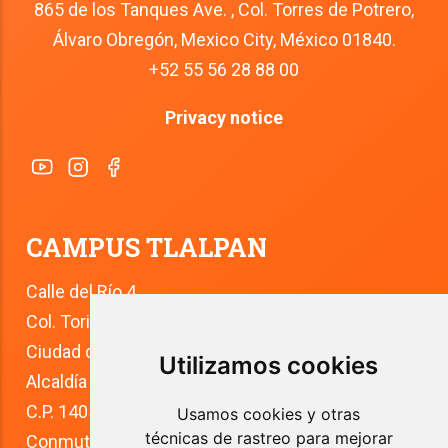
865 de los Tanques Ave. , Col. Torres de Potrero,
Álvaro Obregón, Mexico City, México 01840.
+52 55 56 28 88 00
Privacy notice
CAMPUS TLALPAN
Calle del Río 4
Col. Toriello Guerra
Ciudad de México
Utilizamos cookies
Alcaldía Tlalpan
C.P. 14050
Usamos cookies y otras
técnicas de rastreo para mejorar
Conmutador: +52 (55) 5627 0210 