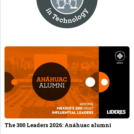
Int
aca
Uni
Tue,
 300 Leaders 2026: Anáhuac alumni