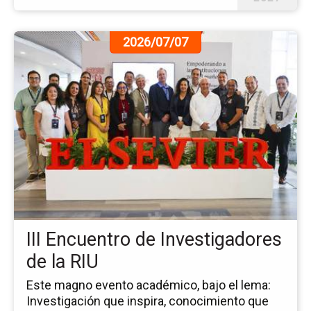
Ir
2026/07/07
a
la
pá
de
la
no
III
En
de
In
de
la
III Encuentro de Investigadores
RI
de la RIU
Este magno evento académico, bajo el lema:
Investigación que inspira, conocimiento que