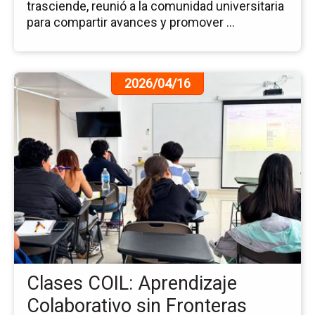
trasciende, reunió a la comunidad universitaria
para compartir avances y promover ...
Ir
2026/04/16
a
la
pá
de
la
no
Cl
CO
Ap
Co
sin
Fr
Clases COIL: Aprendizaje
Colaborativo sin Fronteras