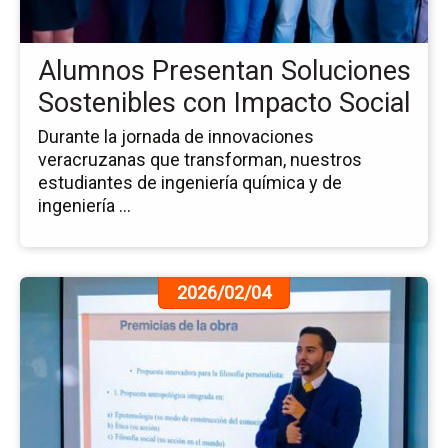
So
co
Im
Alumnos Presentan Soluciones
Soc
Sostenibles con Impacto Social
Durante la jornada de innovaciones
veracruzanas que transforman, nuestros
estudiantes de ingeniería química y de
ingeniería ...
Ir
2026/02/04
a
la
pá
de
la
no
Ap