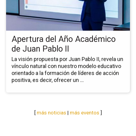
del
Añ
Ac
de
Ju
Apertura del Año Académico
Pa
II
de Juan Pablo II
La visión propuesta por Juan Pablo II, revela un
vínculo natural con nuestro modelo educativo
orientado a la formación de líderes de acción
positiva, es decir, ofrecer un ...
[
más noticias
|
más eventos
]