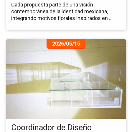
Cada propuesta parte de una visión
contemporánea de la identidad mexicana,
integrando motivos florales inspirados en ...
Ir
2026/05/15
a
la
pá
de
la
no
Co
de
Di
Par
en
el
Coordinador de Diseño
1er