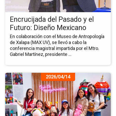
y
el
Fu
Encrucijada del Pasado y el
Di
Me
Futuro: Diseño Mexicano
En colaboración con el Museo de Antropología
de Xalapa (MAX UV), se llevó a cabo la
conferencia magistral impartida por el Mtro.
Gabriel Martínez, presidente ...
Ir
2026/04/14
a
la
pá
de
la
no
Al