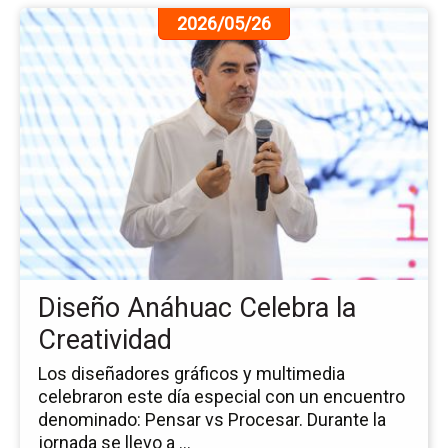
Ir
2026/05/26
a
la
pá
de
la
no
Di
An
Ce
la
Cre
Diseño Anáhuac Celebra la
Creatividad
Los diseñadores gráficos y multimedia
celebraron este día especial con un encuentro
denominado: Pensar vs Procesar. Durante la
jornada se llevo a ...