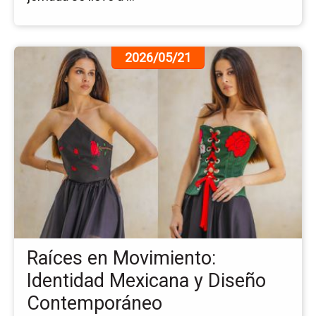
Ir
2026/05/21
a
la
pá
de
la
no
Ra
en
Mo
Ide
Me
y
Raíces en Movimiento:
Di
Co
Identidad Mexicana y Diseño
Contemporáneo