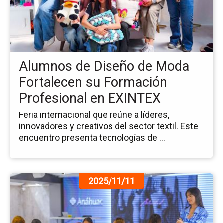
de
Di
de
Mo
Fo
Alumnos de Diseño de Moda
su
Fo
Fortalecen su Formación
Pr
Profesional en EXINTEX
en
EX
Feria internacional que reúne a líderes,
innovadores y creativos del sector textil. Este
encuentro presenta tecnologías de ...
Ir
2025/11/11
a
la
pá
de