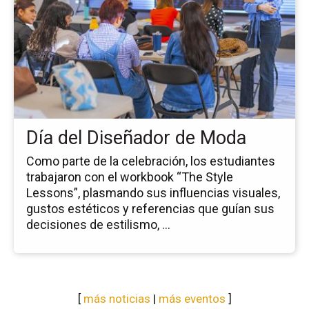
la
no
Dí
del
Di
de
Mo
Día del Diseñador de Moda
Como parte de la celebración, los estudiantes
trabajaron con el workbook “The Style
Lessons”, plasmando sus influencias visuales,
gustos estéticos y referencias que guían sus
decisiones de estilismo, ...
[
más noticias
|
más eventos
]