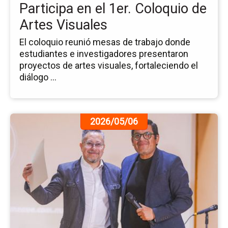
Co
Participa en el 1er. Coloquio de
de
Artes Visuales
Ar
Vi
El coloquio reunió mesas de trabajo donde
estudiantes e investigadores presentaron
proyectos de artes visuales, fortaleciendo el
diálogo ...
Ir
2026/05/06
a
la
pá
de
la
no
En
del
Pa