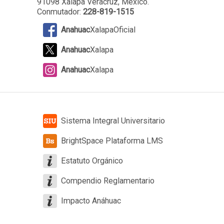
91098 Xalapa Veracruz, México.
Conmutador:
228-819-1515
Anahuac
XalapaOficial
Anahuac
Xalapa
Anahuac
Xalapa
Sistema Integral Universitario
BrightSpace Plataforma LMS
Estatuto Orgánico
Compendio Reglamentario
Impacto Anáhuac